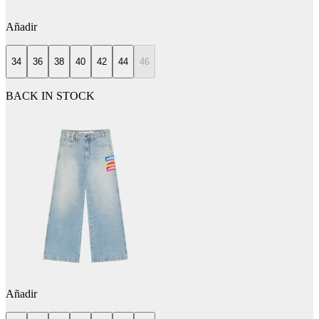
Añadir
34
36
38
40
42
44
46
BACK IN STOCK
Añadir