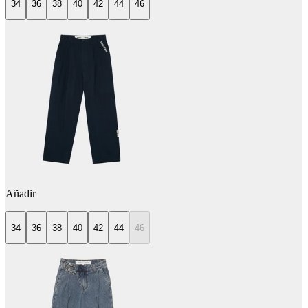
34
36
38
40
42
44
46
Añadir
34
36
38
40
42
44
46