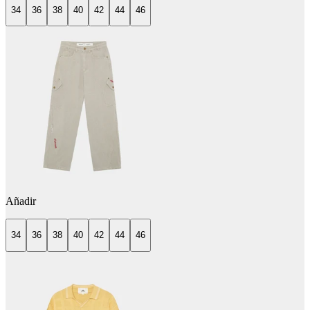
34
36
38
40
42
44
46
Añadir
34
36
38
40
42
44
46