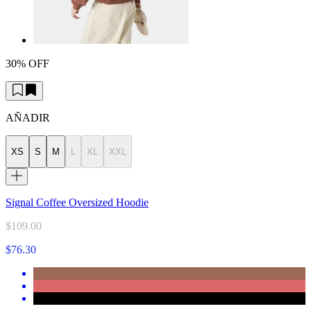
30% OFF
AÑADIR
XS
S
M
L
XL
XXL
Signal Coffee Oversized Hoodie
$109.00
$76.30