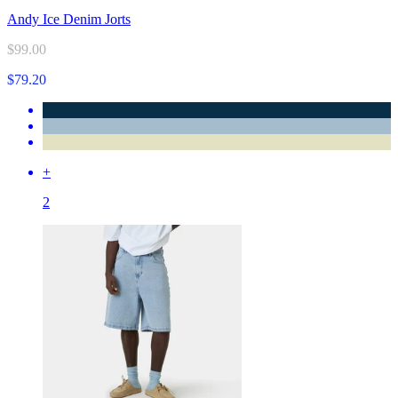
Andy Ice Denim Jorts
$99.00
$79.20
+
2