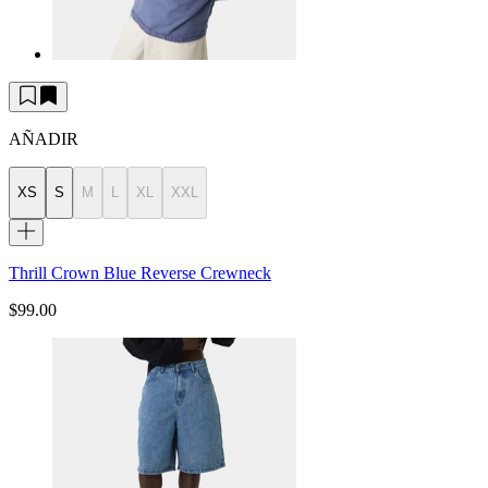
AÑADIR
XS
S
M
L
XL
XXL
Thrill Crown Blue Reverse Crewneck
$99.00