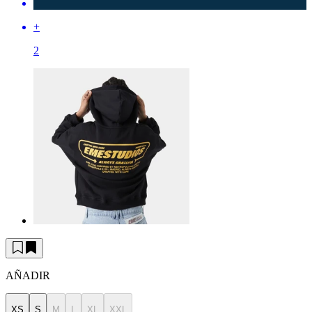
+
2
AÑADIR
XS
S
M
L
XL
XXL