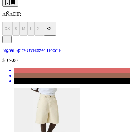
AÑADIR
XS
S
M
L
XL
XXL
Signal Spice Oversized Hoodie
$109.00