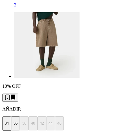
2
10% OFF
AÑADIR
34
36
38
40
42
44
46