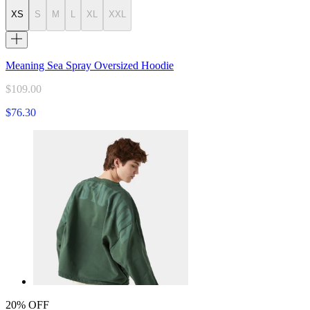
XS
S
M
L
XL
XXL
Meaning Sea Spray Oversized Hoodie
$109.00
$76.30
20% OFF