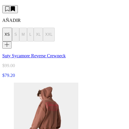
AÑADIR
XS
S
M
L
XL
XXL
Suty Sycamore Reverse Crewneck
$99.00
$79.20