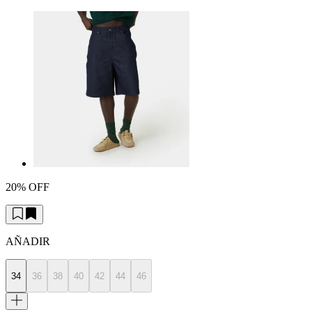
20% OFF
AÑADIR
34
36
38
40
42
44
46