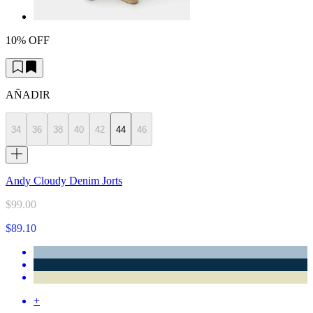
10% OFF
AÑADIR
34
36
38
40
42
44
46
Andy Cloudy Denim Jorts
$99.00
$89.10
+