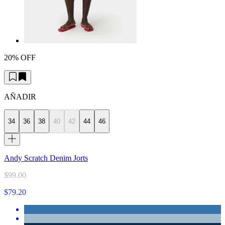
20% OFF
AÑADIR
34
36
38
40
42
44
46
Andy Scratch Denim Jorts
$99.00
$79.20