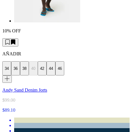
10% OFF
AÑADIR
34
36
38
40
42
44
46
Andy Sand Denim Jorts
$99.00
$89.10