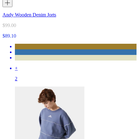
Andy Wooden Denim Jorts
$99.00
$89.10
+
2