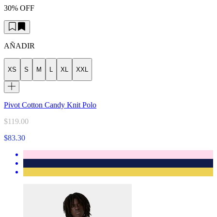
30% OFF
AÑADIR
XS
S
M
L
XL
XXL
Pivot Cotton Candy Knit Polo
$119.00
$83.30