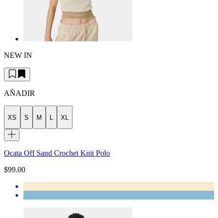
NEW IN
AÑADIR
XS
S
M
L
XL
Ocata Off Sand Crochet Knit Polo
$99.00