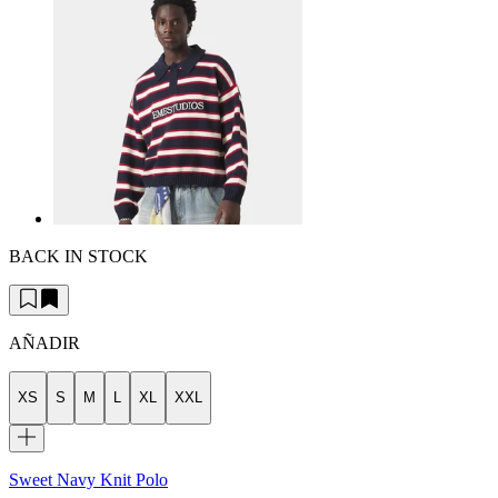
BACK IN STOCK
AÑADIR
XS
S
M
L
XL
XXL
Sweet Navy Knit Polo