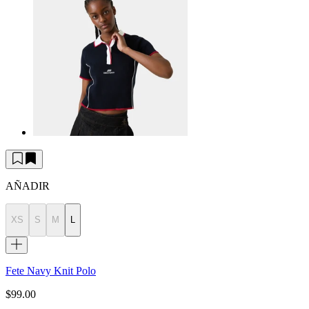
AÑADIR
XS
S
M
L
Fete Navy Knit Polo
$99.00