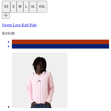
XS
S
M
L
XL
XXL
Sweet Lava Knit Polo
$119.00