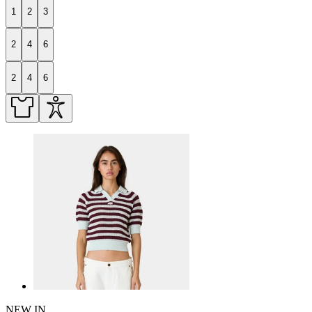
1
2
3
2
4
6
2
4
6
NEW IN