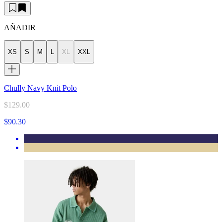
AÑADIR
XS
S
M
L
XL
XXL
Chully Navy Knit Polo
$129.00
$90.30