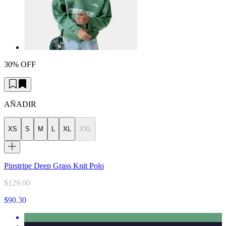
30% OFF
AÑADIR
XS
S
M
L
XL
XXL
Pinstripe Deep Grass Knit Polo
$129.00
$90.30