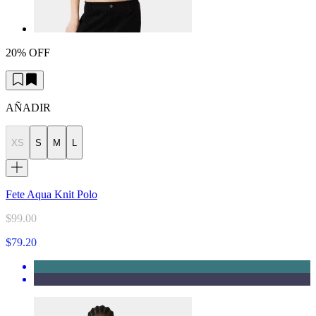
20% OFF
AÑADIR
XS
S
M
L
Fete Aqua Knit Polo
$99.00
$79.20