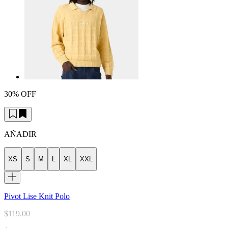
30% OFF
AÑADIR
XS
S
M
L
XL
XXL
Pivot Lise Knit Polo
$119.00