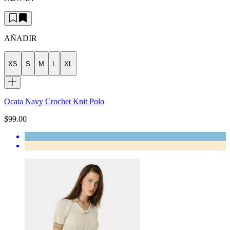
AÑADIR
XS
S
M
L
XL
Ocata Navy Crochet Knit Polo
$99.00