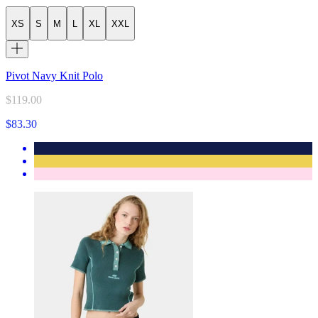
XS
S
M
L
XL
XXL
Pivot Navy Knit Polo
$119.00
$83.30