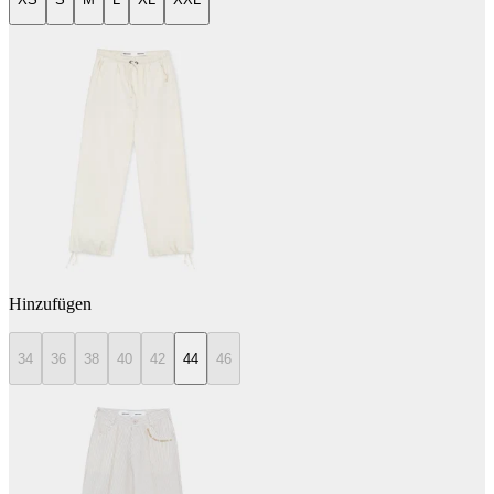
Hinzufügen
34
36
38
40
42
44
46