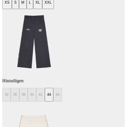
XS
S
M
L
XL
XXL
Hinzufügen
34
36
38
40
42
44
46