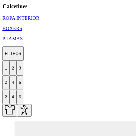
Calcetines
ROPA INTERIOR
BOXERS
PIJAMAS
FILTROS
1
2
3
2
4
6
2
4
6