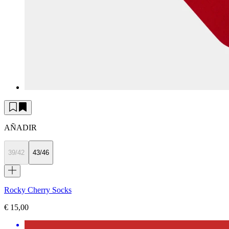
AÑADIR
39/42
43/46
Rocky Cherry Socks
€ 15,00