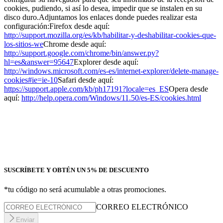
cookies, pudiendo, si así lo desea, impedir que se instalen en su
disco duro.
Adjuntamos los enlaces donde puedes realizar esta
configuración:
Firefox desde aquí:
http://support.mozilla.org/es/kb/habilitar-y-deshabilitar-cookies-que-
los-sitios-we
Chrome desde aquí:
http://support.google.com/chrome/bin/answer.py?
hl=es&answer=95647
Explorer desde aquí:
http://windows.microsoft.com/es-es/internet-explorer/delete-manage-
cookies#ie=ie-10
Safari desde aquí:
https://support.apple.com/kb/ph17191?locale=es_ES
Opera desde
aquí:
http://help.opera.com/Windows/11.50/es-ES/cookies.html
SUSCRÍBETE Y OBTÉN UN 5% DE DESCUENTO
*tu código no será acumulable a otras promociones.
CORREO ELECTRÓNICO
Enviar