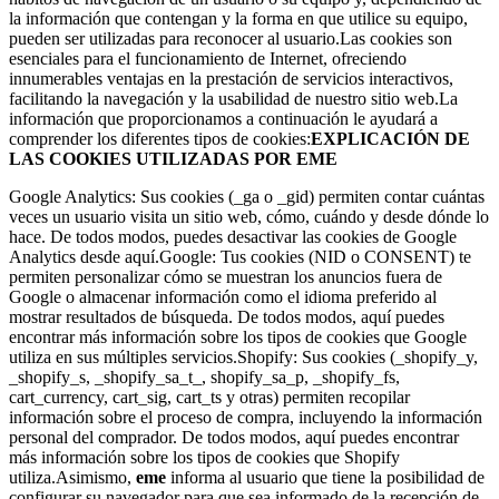
la información que contengan y la forma en que utilice su equipo,
pueden ser utilizadas para reconocer al usuario.
Las cookies son
esenciales para el funcionamiento de Internet, ofreciendo
innumerables ventajas en la prestación de servicios interactivos,
facilitando la navegación y la usabilidad de nuestro sitio web.
La
información que proporcionamos a continuación le ayudará a
comprender los diferentes tipos de cookies:
EXPLICACIÓN DE
LAS COOKIES UTILIZADAS POR EME
Google Analytics: Sus cookies (_ga o _gid) permiten contar cuántas
veces un usuario visita un sitio web, cómo, cuándo y desde dónde lo
hace. De todos modos, puedes desactivar las cookies de Google
Analytics desde aquí.
Google: Tus cookies (NID o CONSENT) te
permiten personalizar cómo se muestran los anuncios fuera de
Google o almacenar información como el idioma preferido al
mostrar resultados de búsqueda. De todos modos, aquí puedes
encontrar más información sobre los tipos de cookies que Google
utiliza en sus múltiples servicios.
Shopify: Sus cookies (_shopify_y,
_shopify_s, _shopify_sa_t_, shopify_sa_p, _shopify_fs,
cart_currency, cart_sig, cart_ts y otras) permiten recopilar
información sobre el proceso de compra, incluyendo la información
personal del comprador. De todos modos, aquí puedes encontrar
más información sobre los tipos de cookies que Shopify
utiliza.
Asimismo,
eme
informa al usuario que tiene la posibilidad de
configurar su navegador para que sea informado de la recepción de