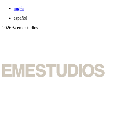
inglés
español
2026
© eme studios