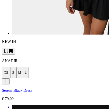
NEW IN
AÑADIR
XS
S
M
L
Serena Black Dress
€ 79,00