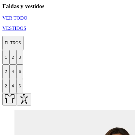
Faldas y vestidos
VER TODO
VESTIDOS
FILTROS
1
2
3
2
4
6
2
4
6