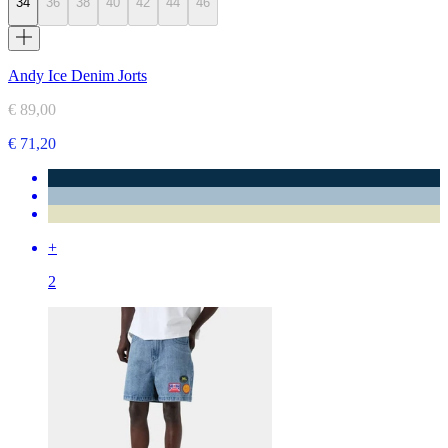
34
36
38
40
42
44
46
Andy Ice Denim Jorts
€ 89,00
€ 71,20
+
2