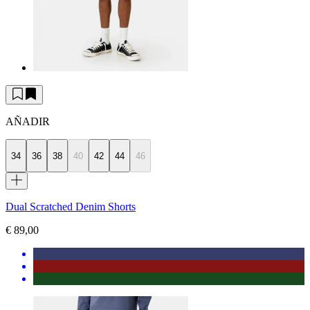
AÑADIR
34
36
38
40
42
44
46
Dual Scratched Denim Shorts
€ 89,00