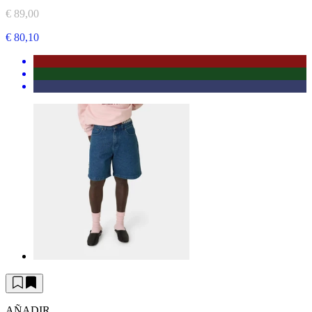
€ 89,00
€ 80,10
AÑADIR