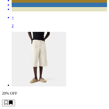
+
2
20% OFF