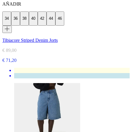
AÑADIR
34
36
38
40
42
44
46
Tibiacore Striped Denim Jorts
€ 89,00
€ 71,20