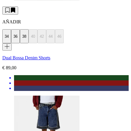
AÑADIR
34
36
38
40
42
44
46
Dual Bossa Denim Shorts
€ 89,00