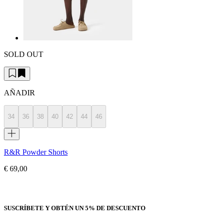
SOLD OUT
AÑADIR
34
36
38
40
42
44
46
R&R Powder Shorts
€ 69,00
SUSCRÍBETE Y OBTÉN UN 5% DE DESCUENTO