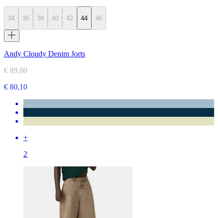
34
36
38
40
42
44
46
Andy Cloudy Denim Jorts
€ 89,00
€ 80,10
+
2