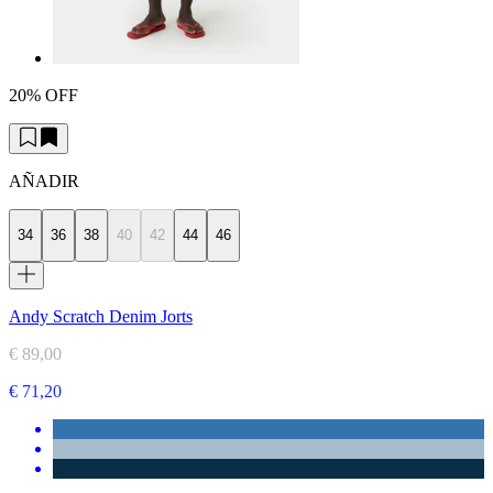
20% OFF
AÑADIR
34
36
38
40
42
44
46
Andy Scratch Denim Jorts
€ 89,00
€ 71,20