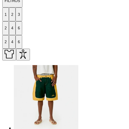
FILTROS
1
2
3
2
4
6
2
4
6