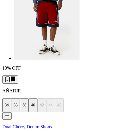
10% OFF
AÑADIR
34
36
38
40
42
44
46
Dual Cherry Denim Shorts