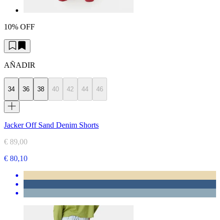
10% OFF
AÑADIR
34
36
38
40
42
44
46
Jacker Off Sand Denim Shorts
€ 89,00
€ 80,10