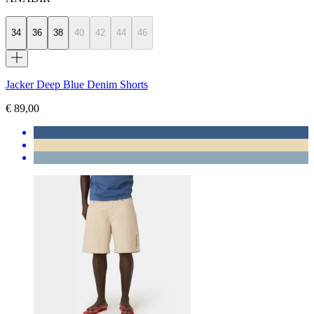
34
36
38
40
42
44
46
Jacker Deep Blue Denim Shorts
€ 89,00