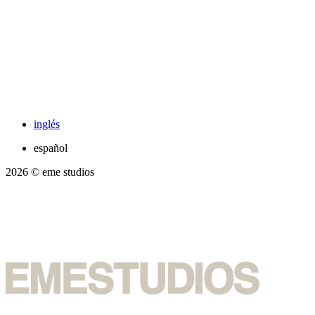
inglés
español
2026
© eme studios