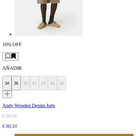
10% OFF
AÑADIR
34
36
38
40
42
44
46
Andy Wooden Denim Jorts
€ 89,00
€ 80,10