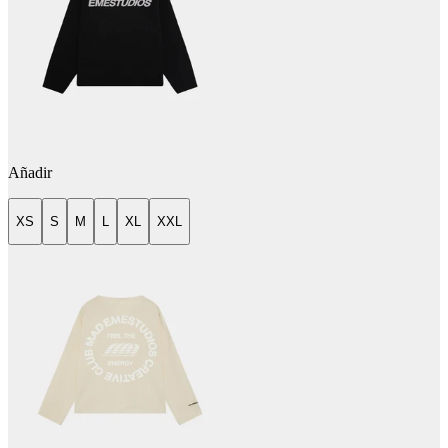
Añadir
XS
S
M
L
XL
XXL