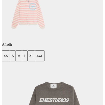
Añadir
XS
S
M
L
XL
XXL