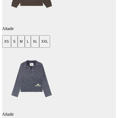
Añadir
XS
S
M
L
XL
XXL
Añadir