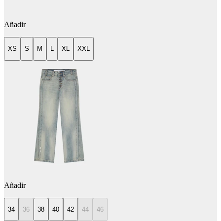
Añadir
XS
S
M
L
XL
XXL
Añadir
34
36
38
40
42
44
46