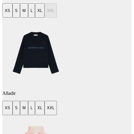
XS
S
M
L
XL
XXL
Añadir
XS
S
M
L
XL
XXL