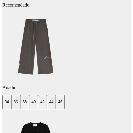
Recomendado
Añadir
34
36
38
40
42
44
46