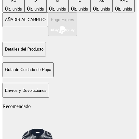
XS
S
M
L
XL
XXL
Últ. unids
Últ. unids
Últ. unids
Últ. unids
Últ. unids
Últ. unids
AÑADIR AL CARRITO
Pago Exprés
Detalles del Producto
Guía de Cuidado de Ropa
Envíos y Devoluciones
Recomendado