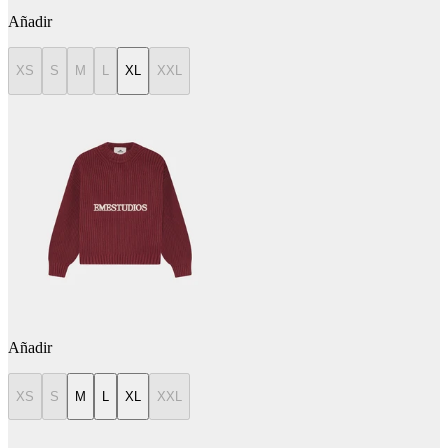
Añadir
XS
S
M
L
XL
XXL
Añadir
XS
S
M
L
XL
XXL