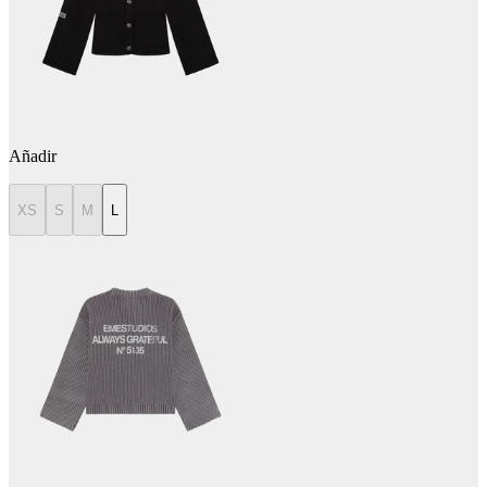
Añadir
XS
S
M
L