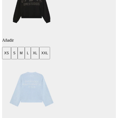
Añadir
XS
S
M
L
XL
XXL