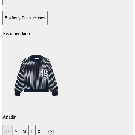
Envíos y Devoluciones
Recomendado
Añadir
XS
S
M
L
XL
XXL