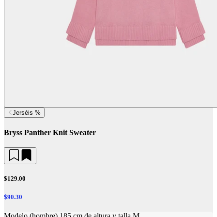
Jerséis %
Bryss Panther Knit Sweater
$129.00
$90.30
Modelo (hombre) 185 cm de altura y talla M