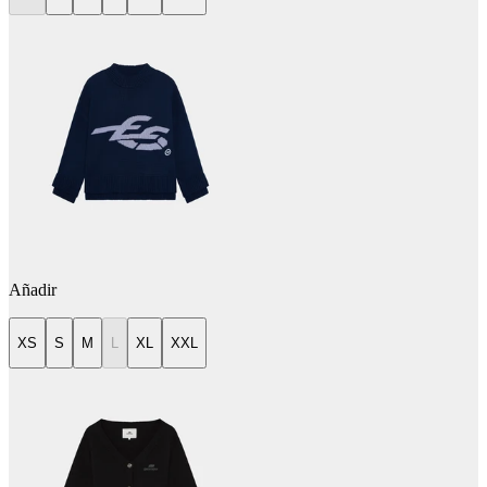
Añadir
XS
S
M
L
XL
XXL