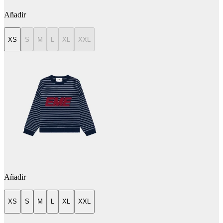
Añadir
XS
S
M
L
XL
XXL
Añadir
XS
S
M
L
XL
XXL