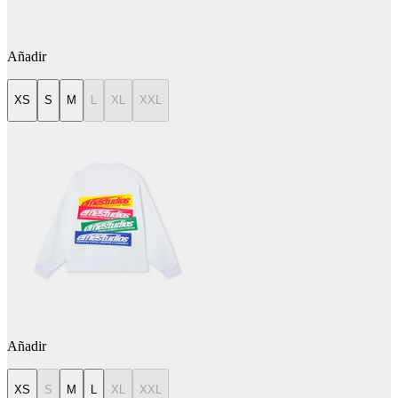
Añadir
XS
S
M
L
XL
XXL
Añadir
XS
S
M
L
XL
XXL