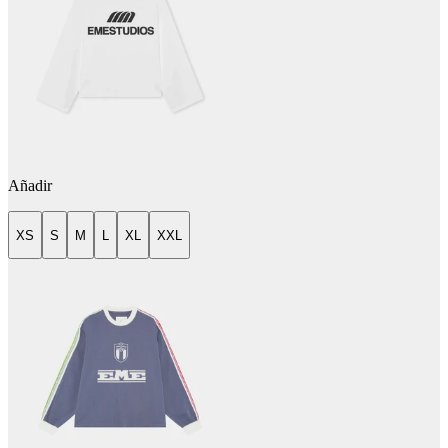
Añadir
XS
S
M
L
XL
XXL