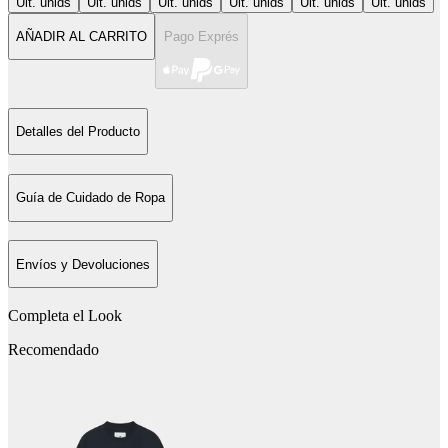
Últ. unids
Últ. unids
Últ. unids
Últ. unids
Últ. unids
Últ. unids
AÑADIR AL CARRITO
Pago Exprés
Detalles del Producto
Guía de Cuidado de Ropa
Envíos y Devoluciones
Completa el Look
Recomendado