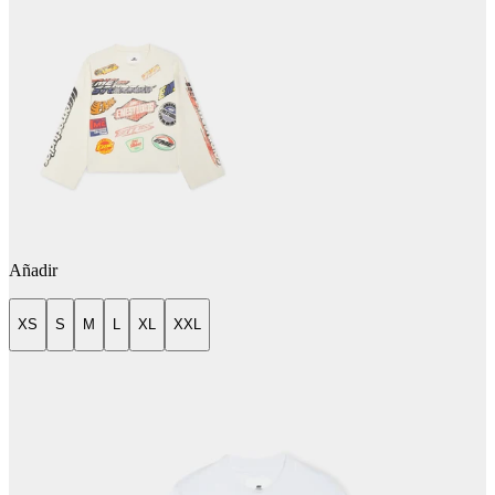
Añadir
XS
S
M
L
XL
XXL