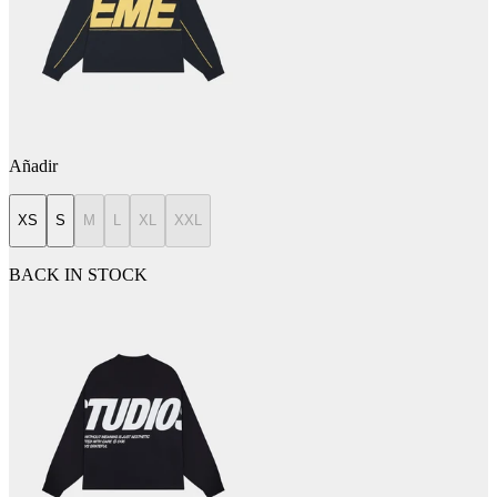
Añadir
XS
S
M
L
XL
XXL
BACK IN STOCK