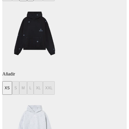
Añadir
XS
S
M
L
XL
XXL