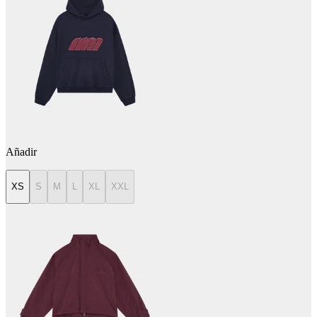
Añadir
XS
S
M
L
XL
XXL