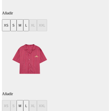
Añadir
XS
S
M
L
XL
XXL
Añadir
XS
S
M
L
XL
XXL