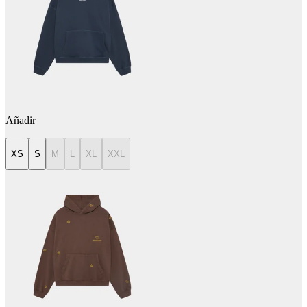
Añadir
XS
S
M
L
XL
XXL