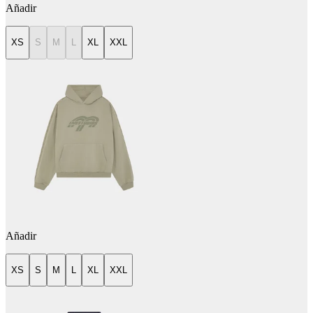
Añadir
XS
S
M
L
XL
XXL
Añadir
XS
S
M
L
XL
XXL