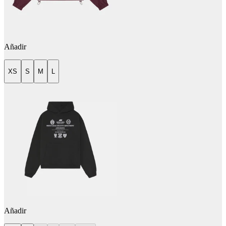
Añadir
XS
S
M
L
Añadir