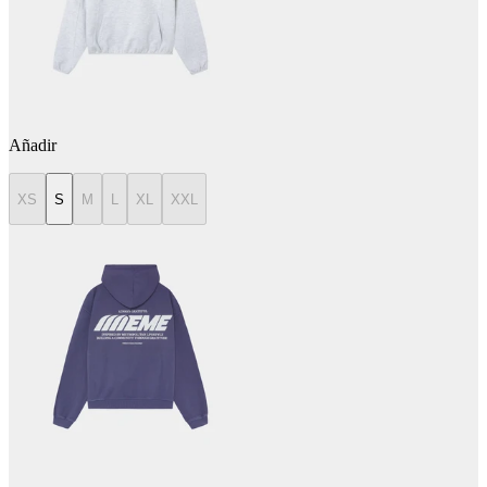
Añadir
XS
S
M
L
XL
XXL