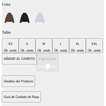
Color
Tallas
XS
S
M
L
XL
XXL
Últ. unids
Últ. unids
Últ. unids
Últ. unids
Últ. unids
Últ. unids
AÑADIR AL CARRITO
Pago Exprés
Detalles del Producto
Guía de Cuidado de Ropa