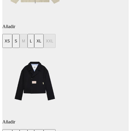
Añadir
XS
S
M
L
XL
XXL
Añadir