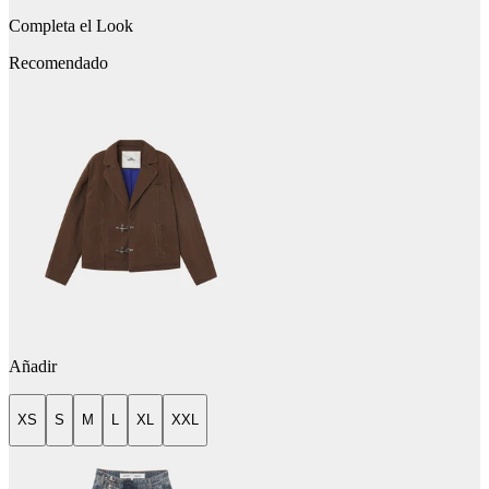
Completa el Look
Recomendado
Añadir
XS
S
M
L
XL
XXL