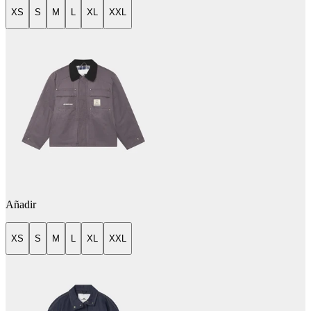
XS
S
M
L
XL
XXL
Añadir
XS
S
M
L
XL
XXL