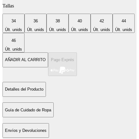
Tallas
34
36
38
40
42
44
Últ. unids
Últ. unids
Últ. unids
Últ. unids
Últ. unids
Últ. unids
46
Últ. unids
AÑADIR AL CARRITO
Pago Exprés
Detalles del Producto
Guía de Cuidado de Ropa
Envíos y Devoluciones