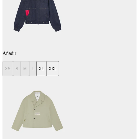
Añadir
XS
S
M
L
XL
XXL