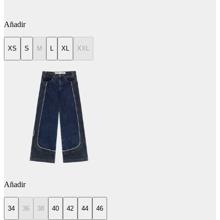
Añadir
XS
S
M
L
XL
XXL
Añadir
34
36
38
40
42
44
46