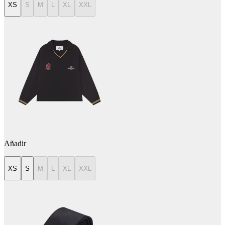
XS
S
M
L
XL
XXL
Añadir
XS
S
M
L
XL
XXL