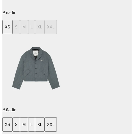
Añadir
XS
S
M
L
XL
XXL
Añadir
XS
S
M
L
XL
XXL