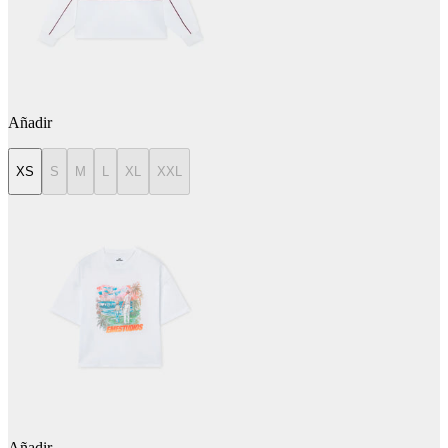
Añadir
XS
S
M
L
XL
XXL
Añadir