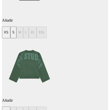
Añadir
XS
S
M
L
XL
XXL
Añadir