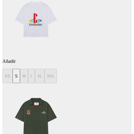
Añadir
XS
S
M
L
XL
XXL