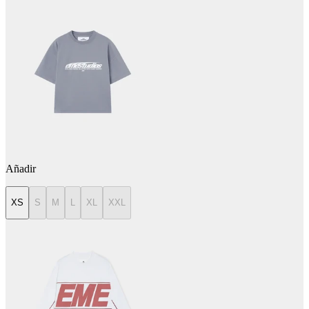
Añadir
XS
S
M
L
XL
XXL