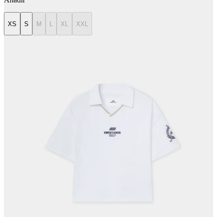
XS
S
M
L
XL
XXL