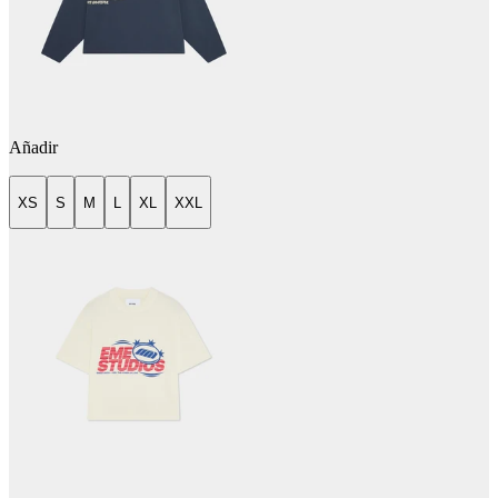
Añadir
XS
S
M
L
XL
XXL