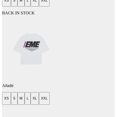
XS
S
M
L
XL
XXL
BACK IN STOCK
Añadir
XS
S
M
L
XL
XXL