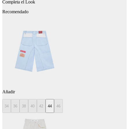
Completa el Look
Recomendado
Añadir
34
36
38
40
42
44
46