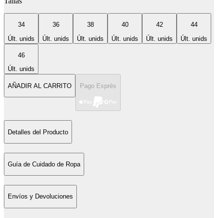
Tallas
34
36
38
40
42
44
Últ. unids
Últ. unids
Últ. unids
Últ. unids
Últ. unids
Últ. unids
46
Últ. unids
AÑADIR AL CARRITO
Pago Exprés
Detalles del Producto
Guía de Cuidado de Ropa
Envíos y Devoluciones