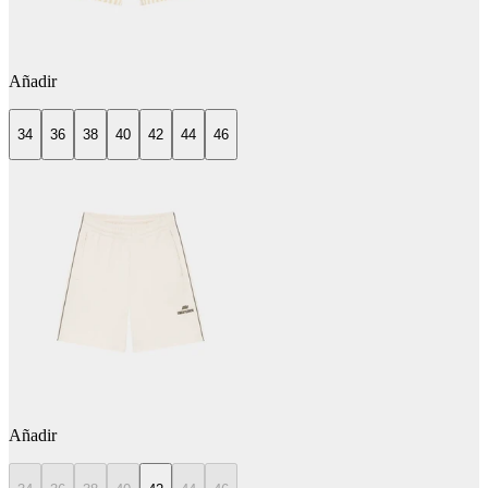
Añadir
34
36
38
40
42
44
46
Añadir