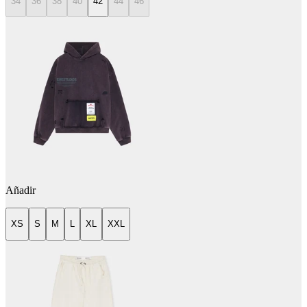
34
36
38
40
42
44
46
Añadir
XS
S
M
L
XL
XXL