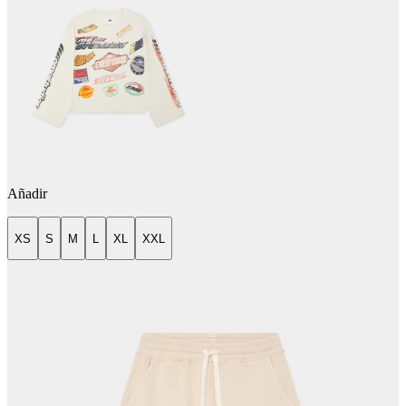
Añadir
XS
S
M
L
XL
XXL