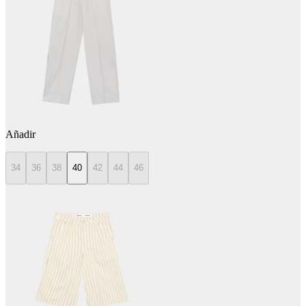
Añadir
34
36
38
40
42
44
46