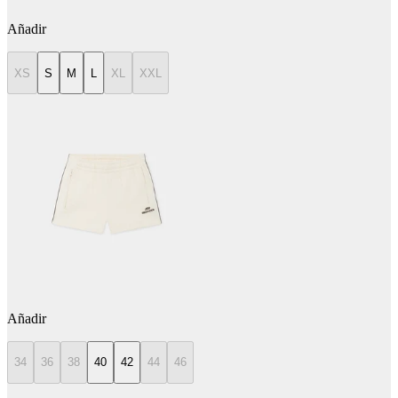
Añadir
XS
S
M
L
XL
XXL
Añadir
34
36
38
40
42
44
46