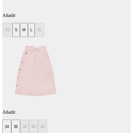
Añadir
XS
S
M
L
XL
Añadir
34
36
38
40
42