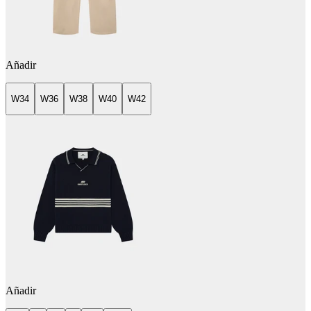
Añadir
W34
W36
W38
W40
W42
Añadir