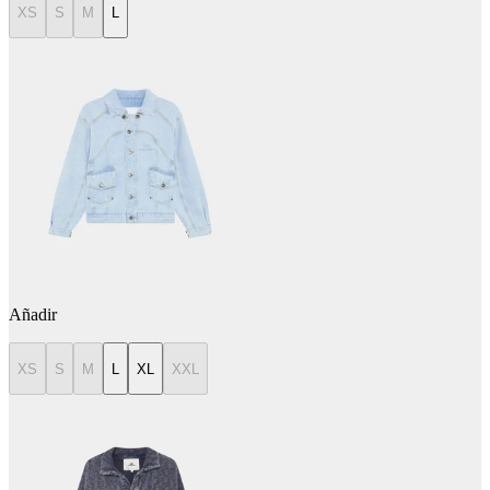
XS
S
M
L
Añadir
XS
S
M
L
XL
XXL