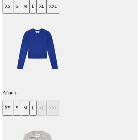
XS
S
M
L
XL
XXL
Añadir
XS
S
M
L
XL
XXL