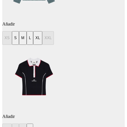
Añadir
XS
S
M
L
XL
XXL
Añadir