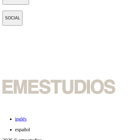
SOCIAL
inglés
español