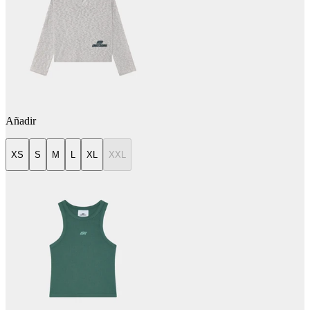
Añadir
XS
S
M
L
XL
XXL