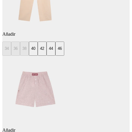
Añadir
34
36
38
40
42
44
46
Añadir