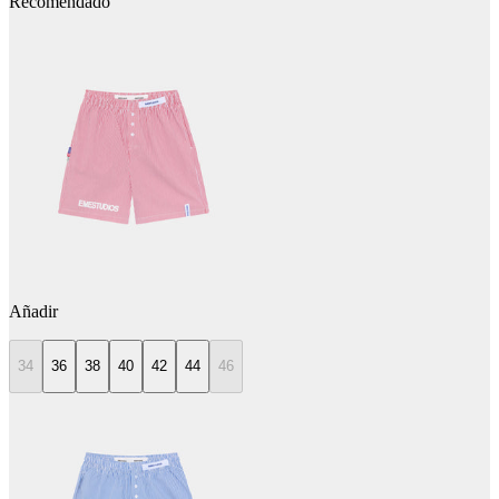
Recomendado
Añadir
34
36
38
40
42
44
46