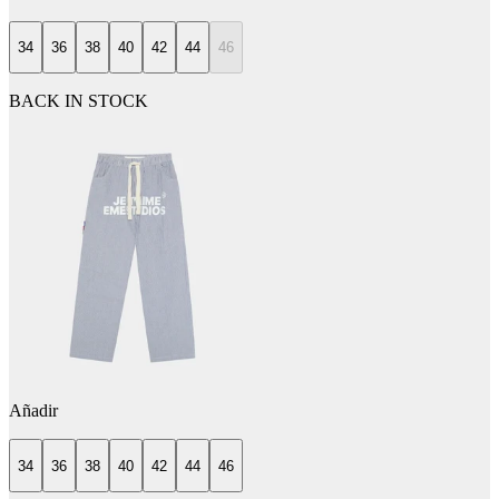
34
36
38
40
42
44
46
BACK IN STOCK
Añadir
34
36
38
40
42
44
46