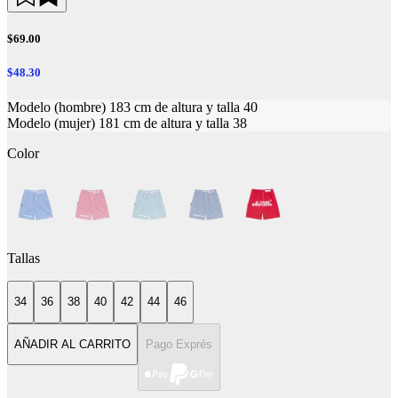
$69.00
$48.30
Modelo (hombre) 183 cm de altura y talla 40
Modelo (mujer) 181 cm de altura y talla 38
Color
Tallas
34
36
38
40
42
44
46
AÑADIR AL CARRITO
Pago Exprés