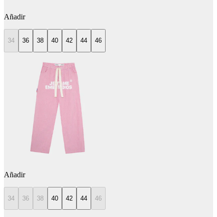
Añadir
34
36
38
40
42
44
46
Añadir
34
36
38
40
42
44
46