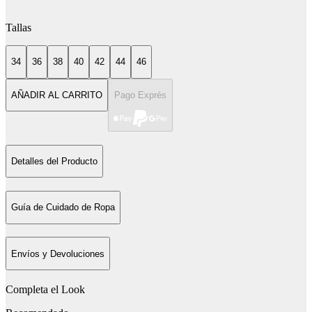
Tallas
34
36
38
40
42
44
46
AÑADIR AL CARRITO
Pago Exprés
Detalles del Producto
Guía de Cuidado de Ropa
Envíos y Devoluciones
Completa el Look