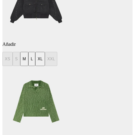
Añadir
XS
S
M
L
XL
XXL