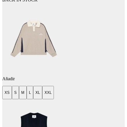
Añadir
XS
S
M
L
XL
XXL