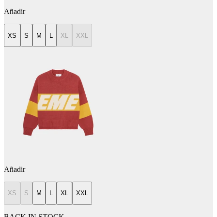
Añadir
XS
S
M
L
XL
XXL
Añadir
XS
S
M
L
XL
XXL
BACK IN STOCK