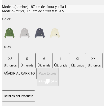
Modelo (hombre) 187 cm de altura y talla L
Modelo (mujer) 171 cm de altura y talla S
Color
Tallas
XS
S
M
L
XL
XXL
Últ. unids
Últ. unids
Últ. unids
Últ. unids
Últ. unids
Últ. unids
AÑADIR AL CARRITO
Pago Exprés
Detalles del Producto