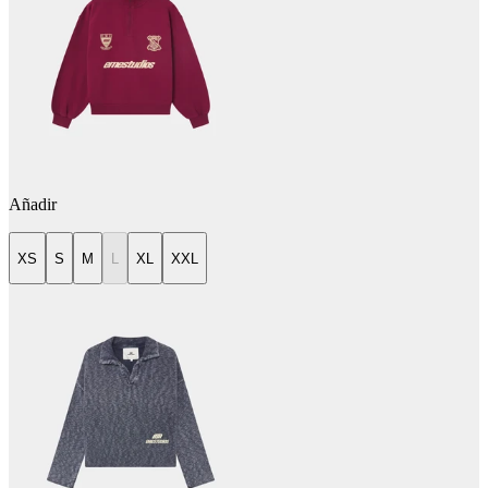
Añadir
XS
S
M
L
XL
XXL