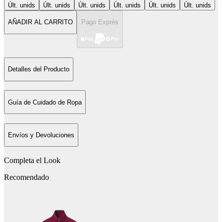
Últ. unids
Últ. unids
Últ. unids
Últ. unids
Últ. unids
Últ. unids
AÑADIR AL CARRITO
Pago Exprés
Detalles del Producto
Guía de Cuidado de Ropa
Envíos y Devoluciones
Completa el Look
Recomendado