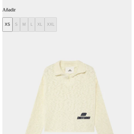
Añadir
XS
S
M
L
XL
XXL