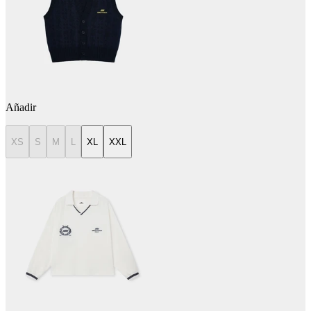
Añadir
XS
S
M
L
XL
XXL