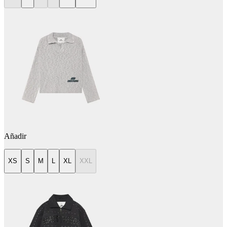
Añadir
XS
S
M
L
XL
XXL