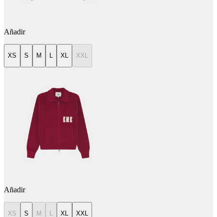
Añadir
XS
S
M
L
XL
XXL
Añadir
XS
S
M
L
XL
XXL