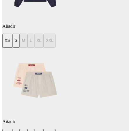
Añadir
XS
S
M
L
XL
XXL
Añadir