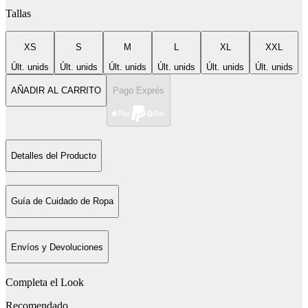
Tallas
XS
S
M
L
XL
XXL
Últ. unids
Últ. unids
Últ. unids
Últ. unids
Últ. unids
Últ. unids
AÑADIR AL CARRITO
Pago Exprés
Detalles del Producto
Guía de Cuidado de Ropa
Envíos y Devoluciones
Completa el Look
Recomendado