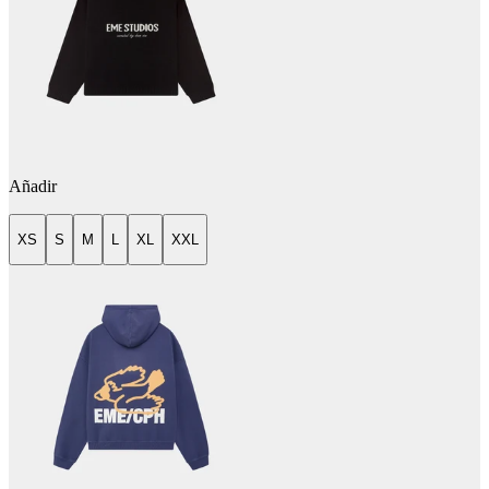
Añadir
XS
S
M
L
XL
XXL