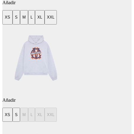
Añadir
XS
S
M
L
XL
XXL
Añadir
XS
S
M
L
XL
XXL