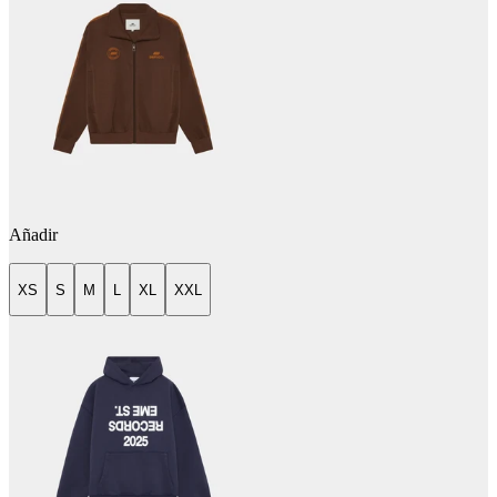
Añadir
XS
S
M
L
XL
XXL