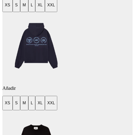
XS
S
M
L
XL
XXL
Añadir
XS
S
M
L
XL
XXL