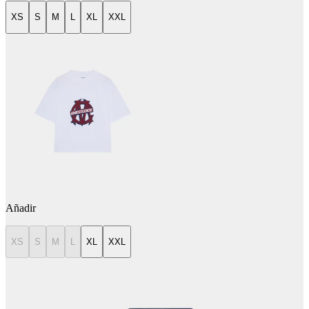
XS
S
M
L
XL
XXL
Añadir
XS
S
M
L
XL
XXL