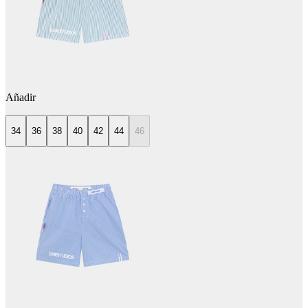
Añadir
34
36
38
40
42
44
46