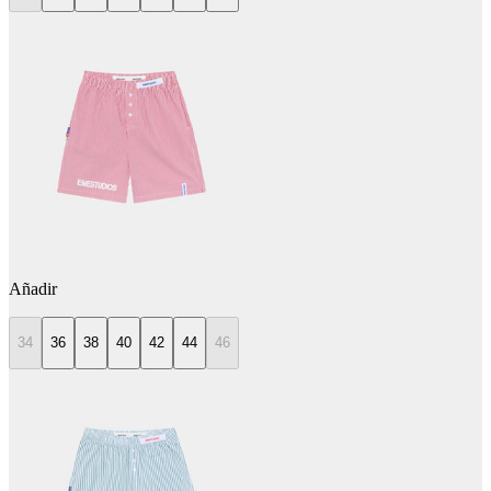
Añadir
34
36
38
40
42
44
46