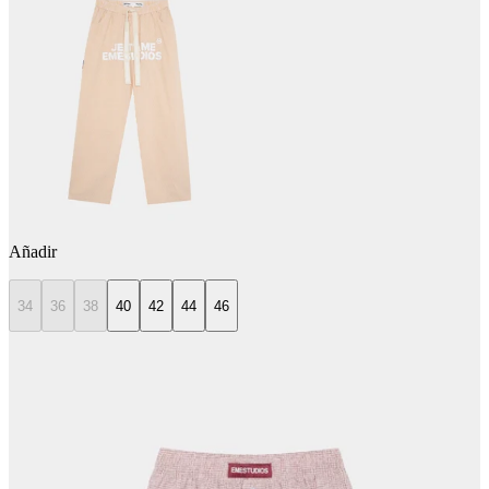
Añadir
34
36
38
40
42
44
46