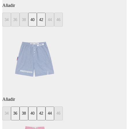
Añadir
34
36
38
40
42
44
46
Añadir
34
36
38
40
42
44
46