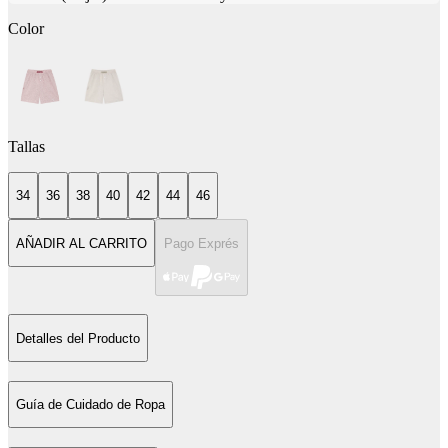
Color
Tallas
34
36
38
40
42
44
46
AÑADIR AL CARRITO
Pago Exprés
Detalles del Producto
Guía de Cuidado de Ropa