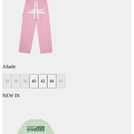
Añadir
34
36
38
40
42
44
46
NEW IN