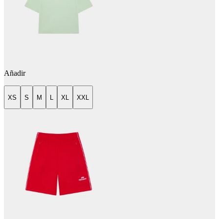
Añadir
XS
S
M
L
XL
XXL