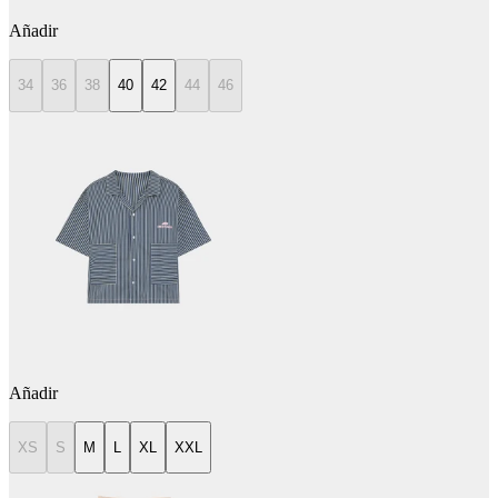
Añadir
34
36
38
40
42
44
46
Añadir
XS
S
M
L
XL
XXL