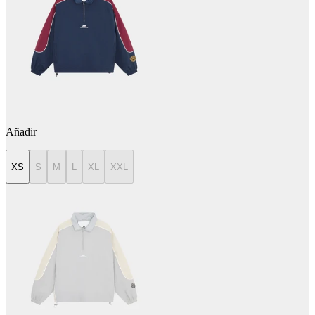
Añadir
XS
S
M
L
XL
XXL