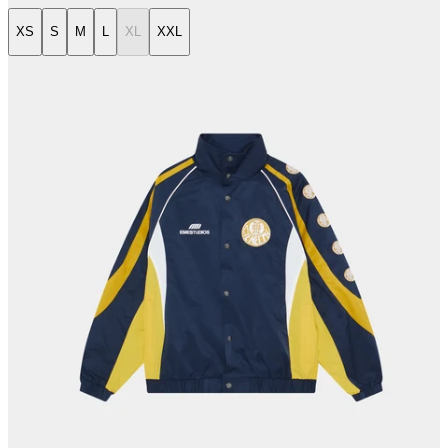
XS
S
M
L
XL
XXL