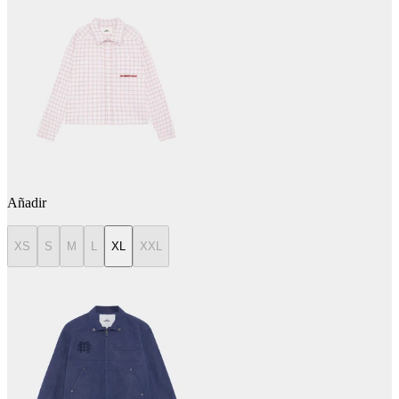
Añadir
XS
S
M
L
XL
XXL