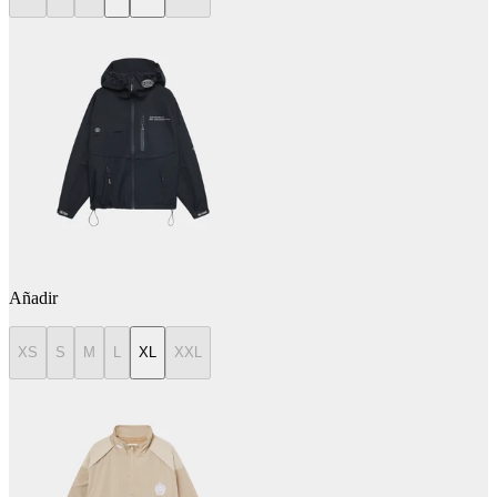
Añadir
XS
S
M
L
XL
XXL