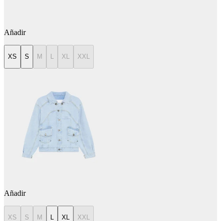
Añadir
XS
S
M
L
XL
XXL
Añadir
XS
S
M
L
XL
XXL