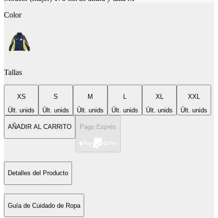
Color
Tallas
XS
S
M
L
XL
XXL
Últ. unids
Últ. unids
Últ. unids
Últ. unids
Últ. unids
Últ. unids
AÑADIR AL CARRITO
Pago Exprés
Detalles del Producto
Guía de Cuidado de Ropa