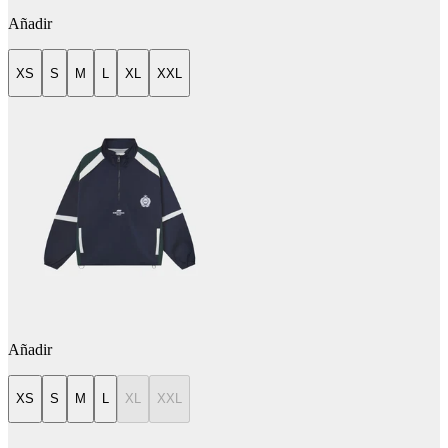
Añadir
XS
S
M
L
XL
XXL
Añadir
XS
S
M
L
XL
XXL