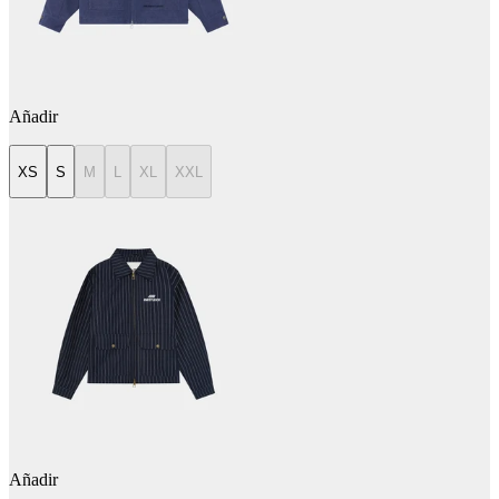
Añadir
XS
S
M
L
XL
XXL
Añadir