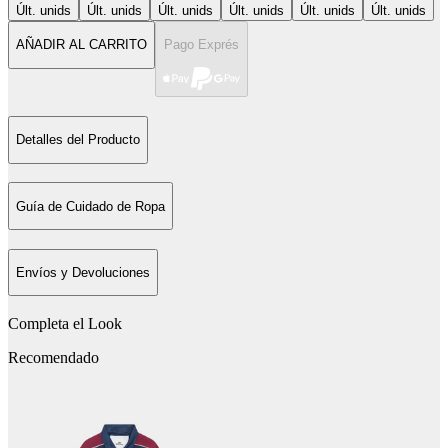
Últ. unids
Últ. unids
Últ. unids
Últ. unids
Últ. unids
Últ. unids
AÑADIR AL CARRITO
Pago Exprés
Detalles del Producto
Guía de Cuidado de Ropa
Envíos y Devoluciones
Completa el Look
Recomendado