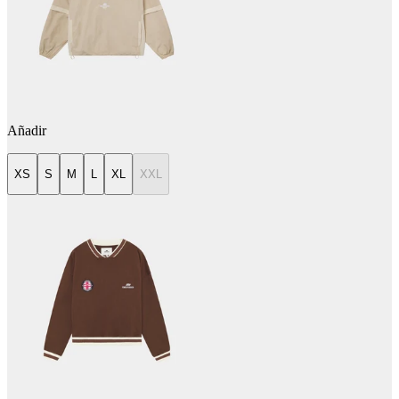
Añadir
XS
S
M
L
XL
XXL