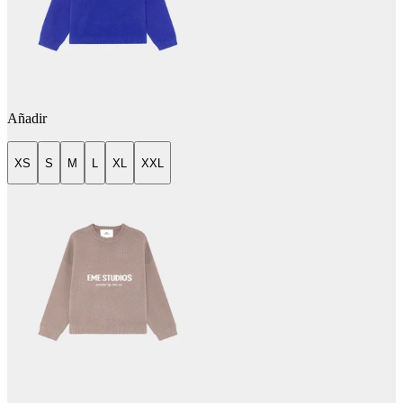
Añadir
XS
S
M
L
XL
XXL