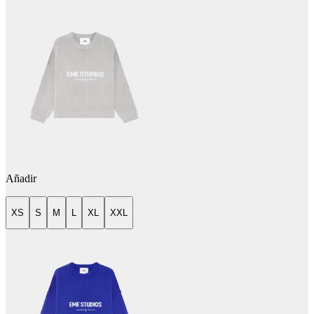
Añadir
XS
S
M
L
XL
XXL