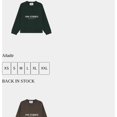
Añadir
XS
S
M
L
XL
XXL
BACK IN STOCK