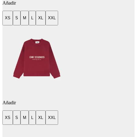
Añadir
XS
S
M
L
XL
XXL
Añadir
XS
S
M
L
XL
XXL