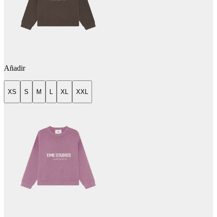
Añadir
XS
S
M
L
XL
XXL