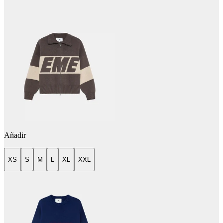
Añadir
XS
S
M
L
XL
XXL