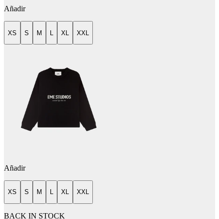
Añadir
XS
S
M
L
XL
XXL
Añadir
XS
S
M
L
XL
XXL
BACK IN STOCK