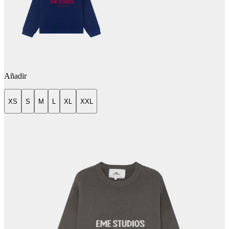
Añadir
XS
S
M
L
XL
XXL