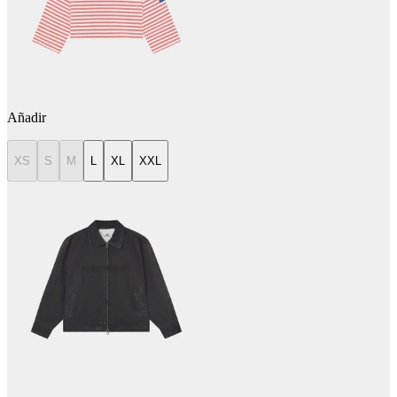
Añadir
XS
S
M
L
XL
XXL