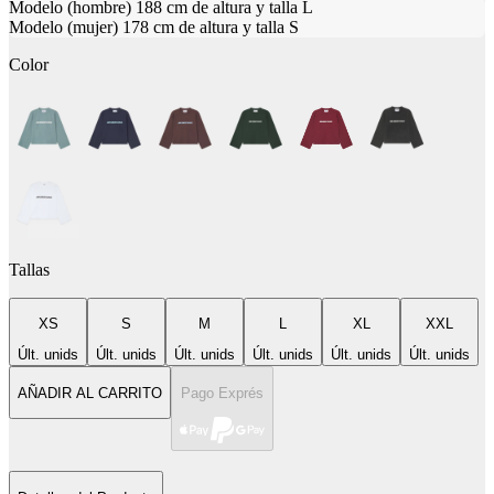
Modelo (hombre) 188 cm de altura y talla L
Modelo (mujer) 178 cm de altura y talla S
Color
Tallas
XS
S
M
L
XL
XXL
Últ. unids
Últ. unids
Últ. unids
Últ. unids
Últ. unids
Últ. unids
AÑADIR AL CARRITO
Pago Exprés