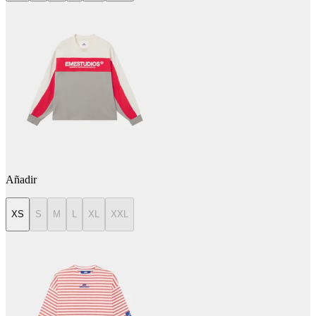
Añadir
XS
S
M
L
XL
XXL