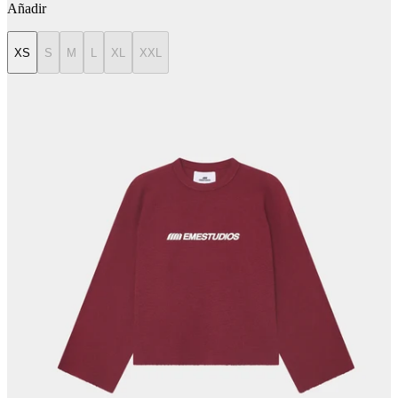
Añadir
XS
S
M
L
XL
XXL