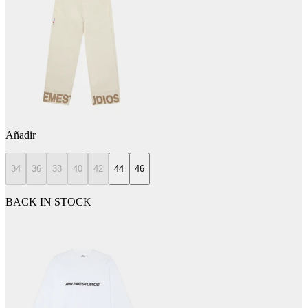
Añadir
34
36
38
40
42
44
46
BACK IN STOCK