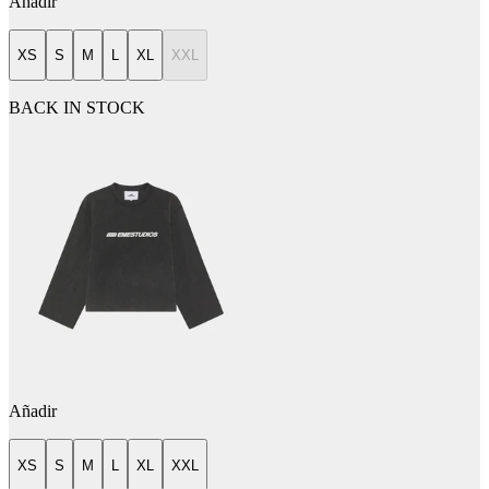
Añadir
XS
S
M
L
XL
XXL
BACK IN STOCK
Añadir
XS
S
M
L
XL
XXL