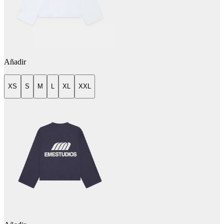
Añadir
XS
S
M
L
XL
XXL