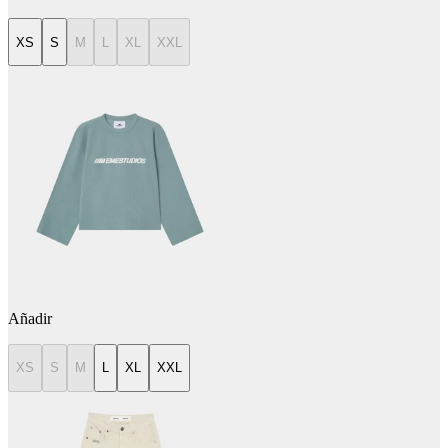
XS
S
M
L
XL
XXL
Añadir
XS
S
M
L
XL
XXL