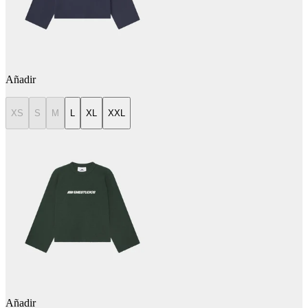
Añadir
XS
S
M
L
XL
XXL
Añadir