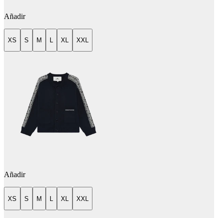
Añadir
XS
S
M
L
XL
XXL
Añadir
XS
S
M
L
XL
XXL