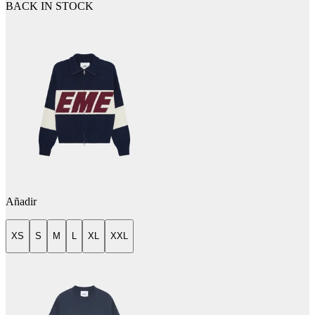
BACK IN STOCK
Añadir
XS
S
M
L
XL
XXL