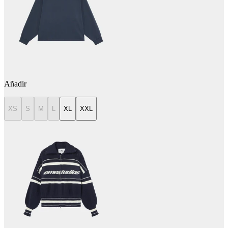
Añadir
XS
S
M
L
XL
XXL