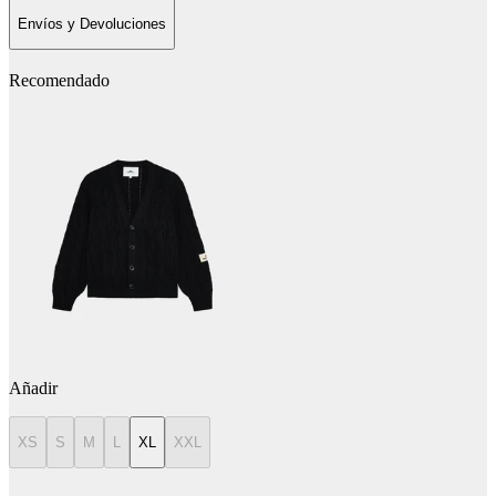
Envíos y Devoluciones
Recomendado
Añadir
XS
S
M
L
XL
XXL