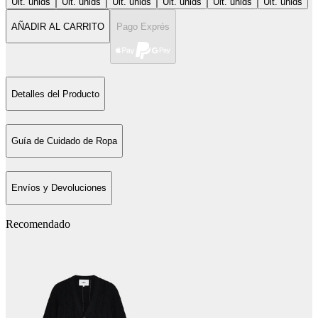
Últ. unids
Últ. unids
Últ. unids
Últ. unids
Últ. unids
Últ. unids
AÑADIR AL CARRITO
Pago Exprés
Detalles del Producto
Guía de Cuidado de Ropa
Envíos y Devoluciones
Recomendado