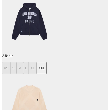
Añadir
XS
S
M
L
XL
XXL