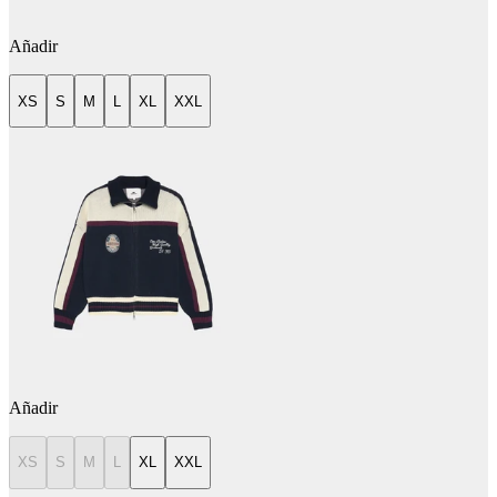
Añadir
XS
S
M
L
XL
XXL
Añadir
XS
S
M
L
XL
XXL