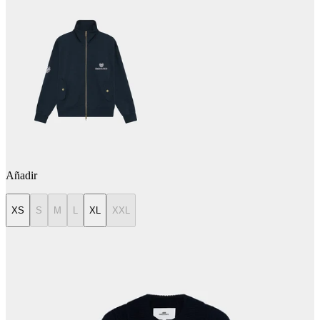
Añadir
XS
S
M
L
XL
XXL