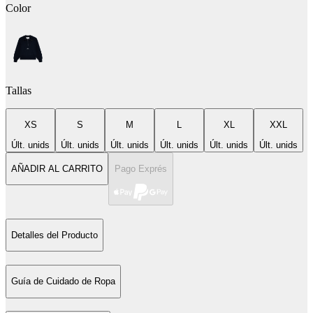
Color
Tallas
XS
S
M
L
XL
XXL
Últ. unids
Últ. unids
Últ. unids
Últ. unids
Últ. unids
Últ. unids
AÑADIR AL CARRITO
Pago Exprés
Detalles del Producto
Guía de Cuidado de Ropa