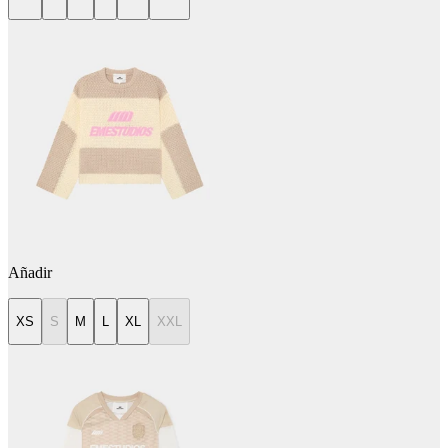
Añadir
XS
S
M
L
XL
XXL