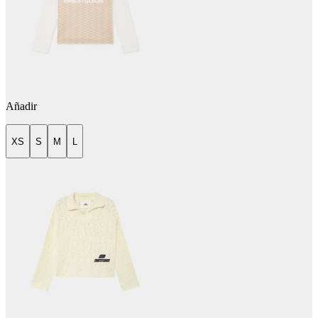
Añadir
XS
S
M
L