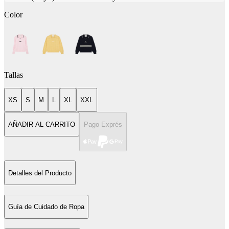
Color
Tallas
XS
S
M
L
XL
XXL
AÑADIR AL CARRITO
Pago Exprés
Detalles del Producto
Guía de Cuidado de Ropa