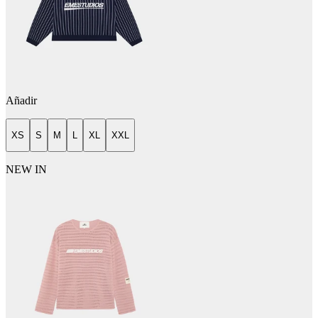
Añadir
XS
S
M
L
XL
XXL
NEW IN