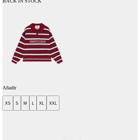
BACK IN STOCK
Añadir
XS
S
M
L
XL
XXL