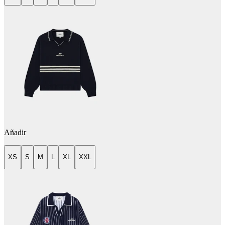
Añadir
XS
S
M
L
XL
XXL