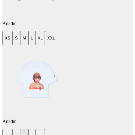
Añadir
XS
S
M
L
XL
XXL
Añadir