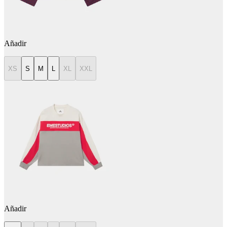
Añadir
XS
S
M
L
XL
XXL
Añadir