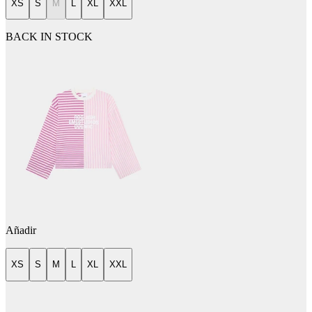
XS
S
M
L
XL
XXL
BACK IN STOCK
Añadir
XS
S
M
L
XL
XXL