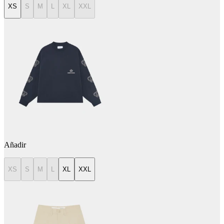
XS
S
M
L
XL
XXL
Añadir
XS
S
M
L
XL
XXL