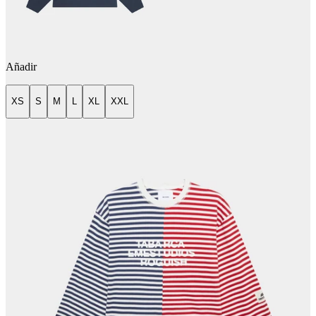
Añadir
XS
S
M
L
XL
XXL