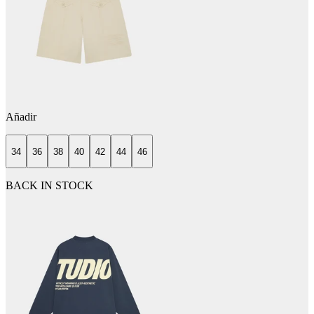
Añadir
34
36
38
40
42
44
46
BACK IN STOCK