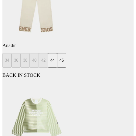
Añadir
34
36
38
40
42
44
46
BACK IN STOCK