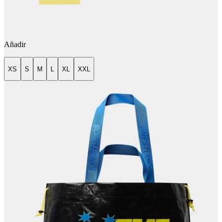
Añadir
XS
S
M
L
XL
XXL