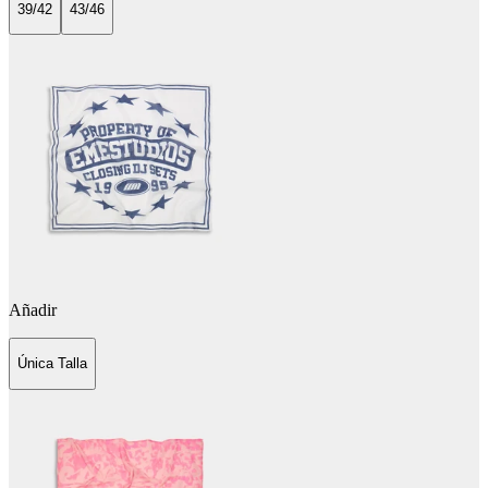
39/42
43/46
Añadir
Única Talla