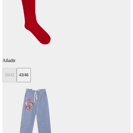
Añadir
39/42
43/46