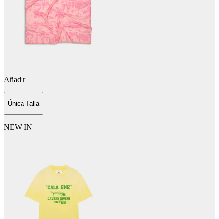
Añadir
Única Talla
NEW IN