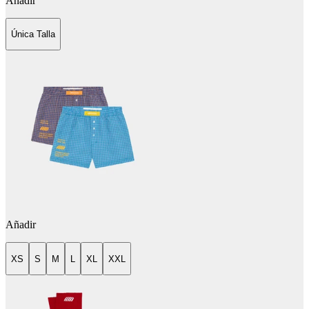
Añadir
Única Talla
Añadir
XS
S
M
L
XL
XXL