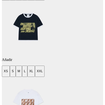
Añadir
XS
S
M
L
XL
XXL