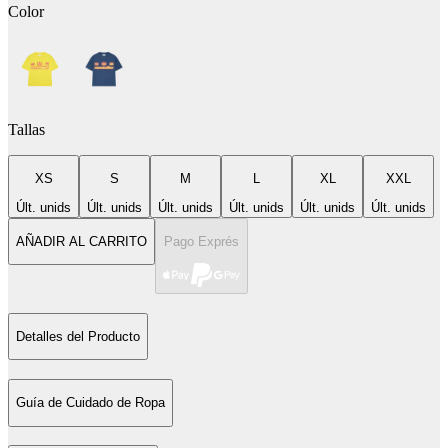
Color
Tallas
XS
S
M
L
XL
XXL
Últ. unids
Últ. unids
Últ. unids
Últ. unids
Últ. unids
Últ. unids
AÑADIR AL CARRITO
Pago Exprés
Detalles del Producto
Guía de Cuidado de Ropa