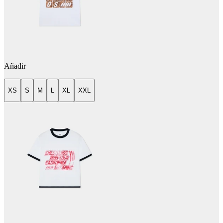
Añadir
XS
S
M
L
XL
XXL