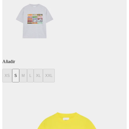
Añadir
XS
S
M
L
XL
XXL