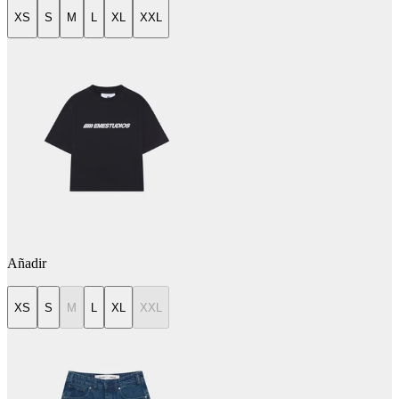
XS
S
M
L
XL
XXL
Añadir
XS
S
M
L
XL
XXL