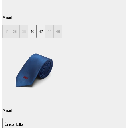
Añadir
34
36
38
40
42
44
46
Añadir
Única Talla