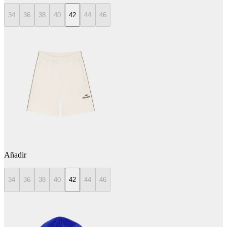
34
36
38
40
42
44
46
Añadir
34
36
38
40
42
44
46