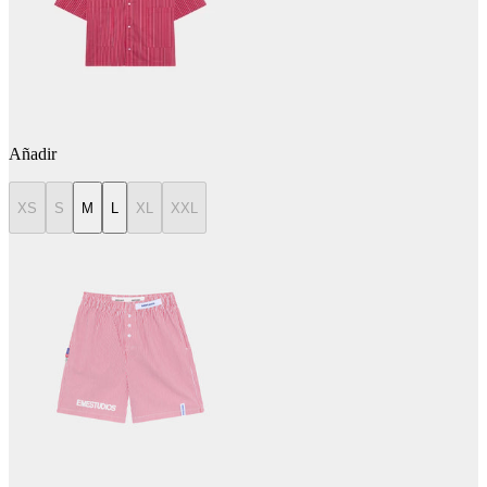
Añadir
XS
S
M
L
XL
XXL