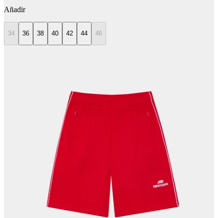
Añadir
34
36
38
40
42
44
46