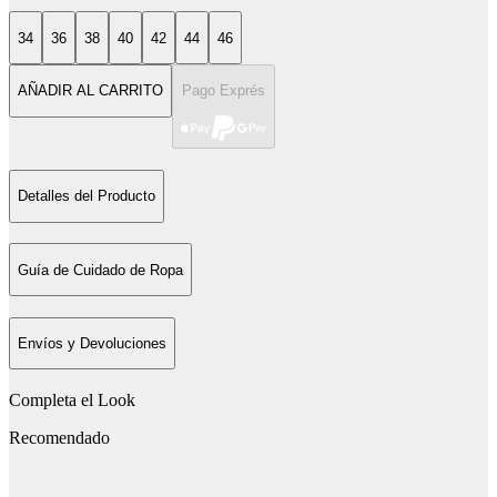
34
36
38
40
42
44
46
AÑADIR AL CARRITO
Pago Exprés
Detalles del Producto
Guía de Cuidado de Ropa
Envíos y Devoluciones
Completa el Look
Recomendado