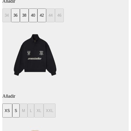
Añadir
34
36
38
40
42
44
46
Añadir
XS
S
M
L
XL
XXL