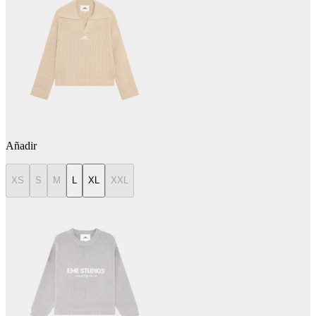
Añadir
XS
S
M
L
XL
XXL