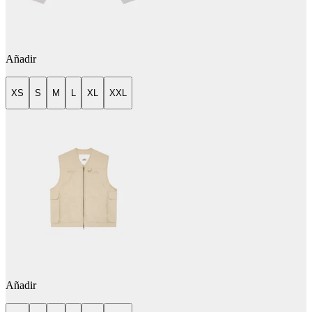
Añadir
XS
S
M
L
XL
XXL
Añadir