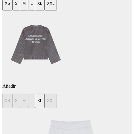
XS
S
M
L
XL
XXL
Añadir
XS
S
M
L
XL
XXL