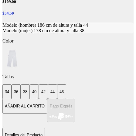
$109.00
$54.50
Modelo (hombre) 186 cm de altura y talla 44
Modelo (mujer) 178 cm de altura y talla 38
Color
Tallas
34
36
38
40
42
44
46
AÑADIR AL CARRITO
Pago Exprés
Detalles del Producto