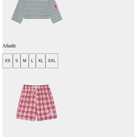
Añadir
XS
S
M
L
XL
XXL