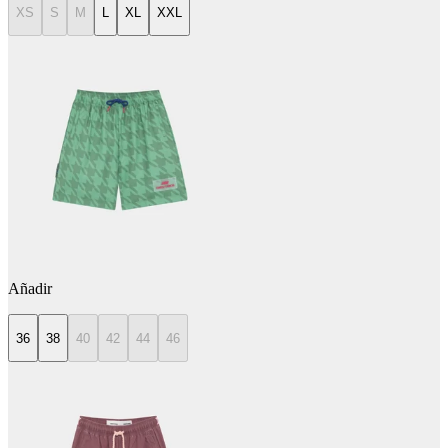
XS
S
M
L
XL
XXL
Añadir
36
38
40
42
44
46