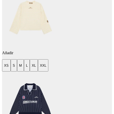
Añadir
XS
S
M
L
XL
XXL