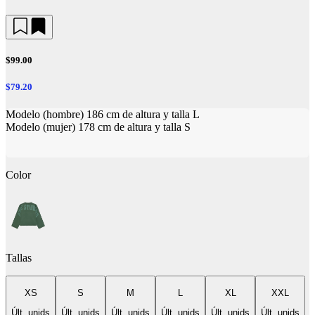
$99.00
$79.20
Modelo (hombre) 186 cm de altura y talla L
Modelo (mujer) 178 cm de altura y talla S
Color
Tallas
XS
S
M
L
XL
XXL
Últ. unids
Últ. unids
Últ. unids
Últ. unids
Últ. unids
Últ. unids