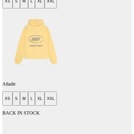
XS
S
M
L
XL
XXL
Añadir
XS
S
M
L
XL
XXL
BACK IN STOCK