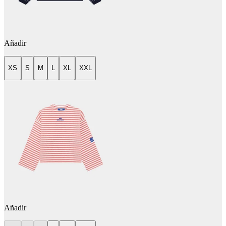
Añadir
XS
S
M
L
XL
XXL
Añadir