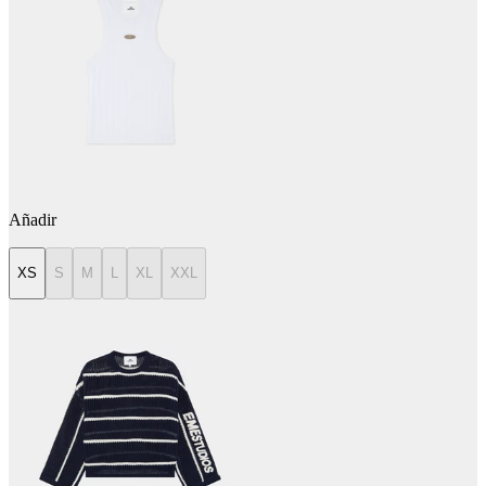
Añadir
XS
S
M
L
XL
XXL