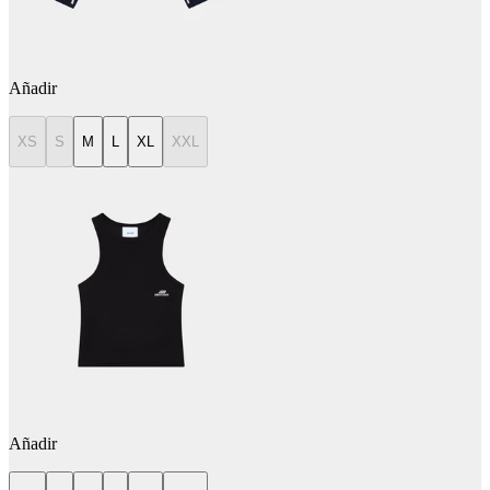
Añadir
XS
S
M
L
XL
XXL
Añadir