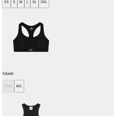
XS
S
M
L
XL
XXL
Añadir
XS/S
M/L