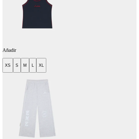
Añadir
XS
S
M
L
XL