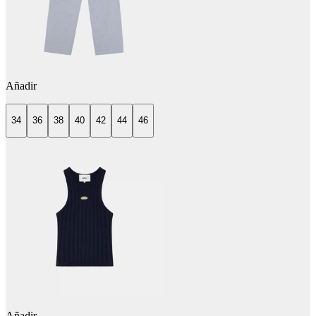
Añadir
34
36
38
40
42
44
46
Añadir