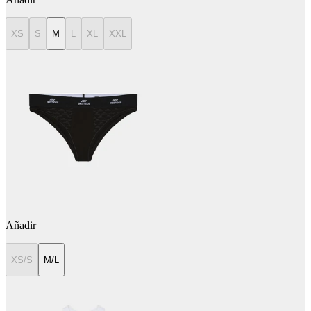
XS
S
M
L
XL
XXL
Añadir
XS/S
M/L