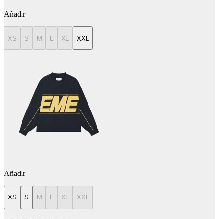
Añadir
XS
S
M
L
XL
XXL
Añadir
XS
S
M
L
XL
XXL