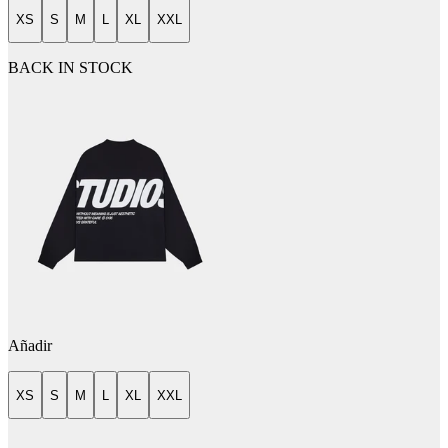
XS
S
M
L
XL
XXL
BACK IN STOCK
Añadir
XS
S
M
L
XL
XXL