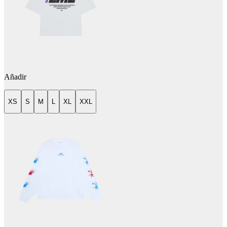
Añadir
XS
S
M
L
XL
XXL