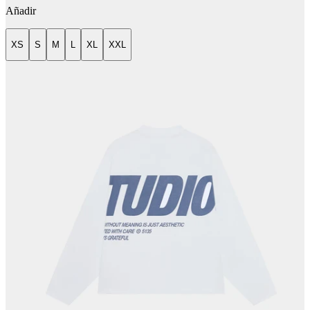
Añadir
XS
S
M
L
XL
XXL