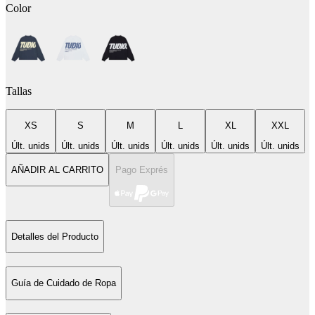
Color
Tallas
XS
S
M
L
XL
XXL
Últ. unids
Últ. unids
Últ. unids
Últ. unids
Últ. unids
Últ. unids
AÑADIR AL CARRITO
Pago Exprés
Detalles del Producto
Guía de Cuidado de Ropa