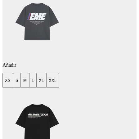
Añadir
XS
S
M
L
XL
XXL