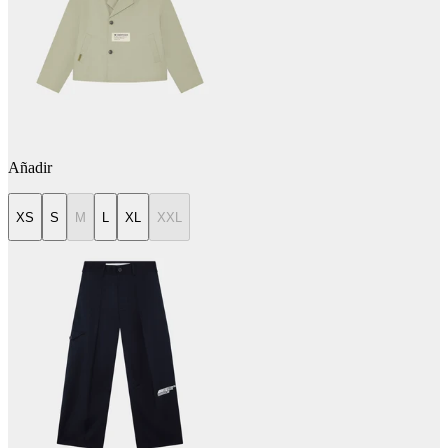
Añadir
XS
S
M
L
XL
XXL