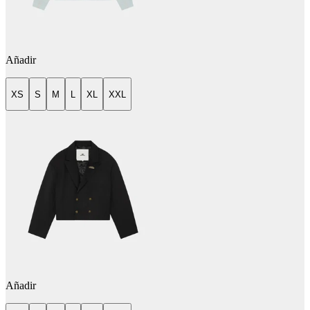
Añadir
XS
S
M
L
XL
XXL
Añadir