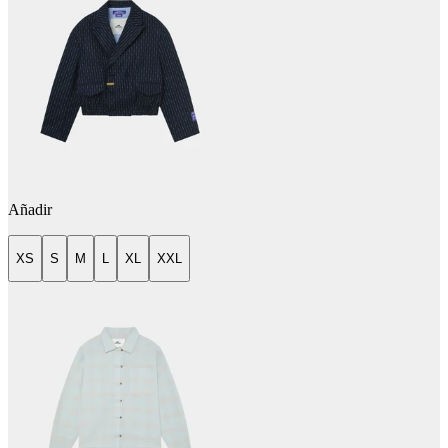
Añadir
XS
S
M
L
XL
XXL