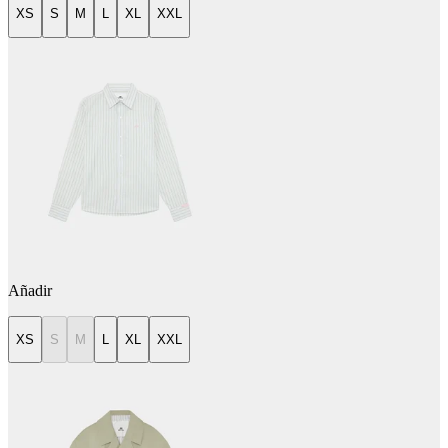
XS
S
M
L
XL
XXL
Añadir
XS
S
M
L
XL
XXL