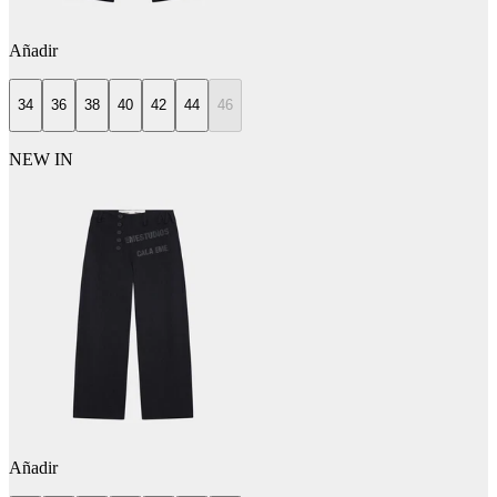
Añadir
34
36
38
40
42
44
46
NEW IN
Añadir