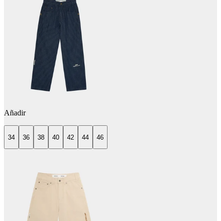
Añadir
34
36
38
40
42
44
46