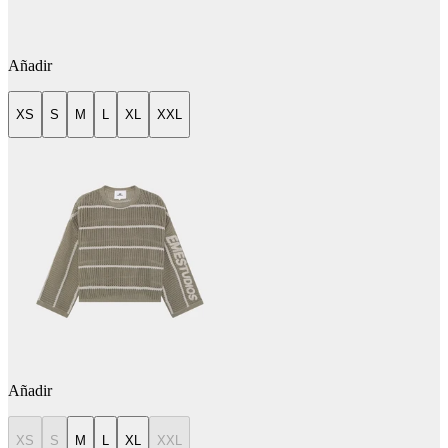
Añadir
XS
S
M
L
XL
XXL
Añadir
XS
S
M
L
XL
XXL