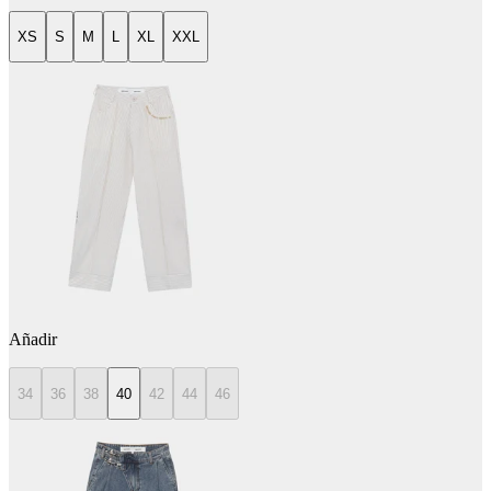
XS
S
M
L
XL
XXL
Añadir
34
36
38
40
42
44
46