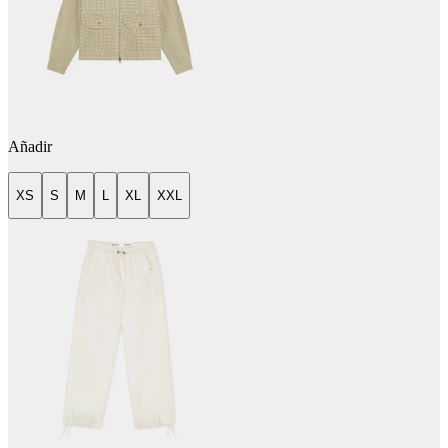
Añadir
XS
S
M
L
XL
XXL