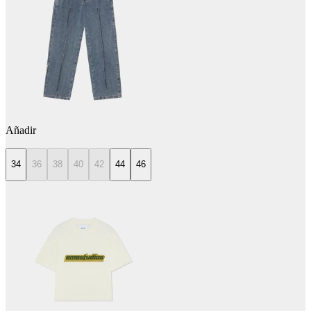
Añadir
34
36
38
40
42
44
46