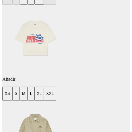
Añadir
XS
S
M
L
XL
XXL