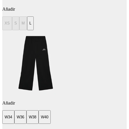
Añadir
XS
S
M
L
Añadir
W34
W36
W38
W40