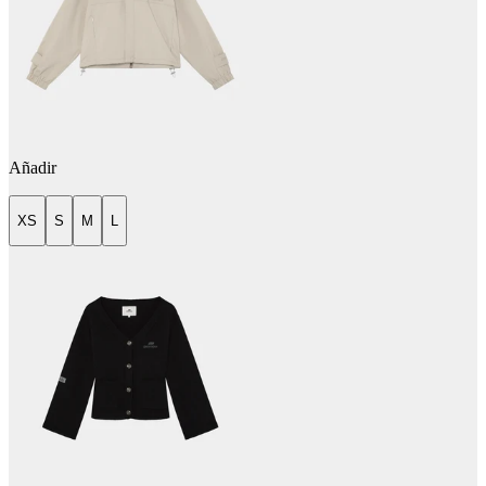
Añadir
XS
S
M
L