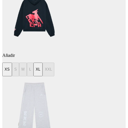
Añadir
XS
S
M
L
XL
XXL