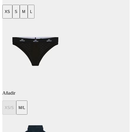
XS
S
M
L
Añadir
XS/S
M/L