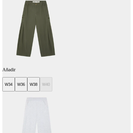
Añadir
W34
W36
W38
W40