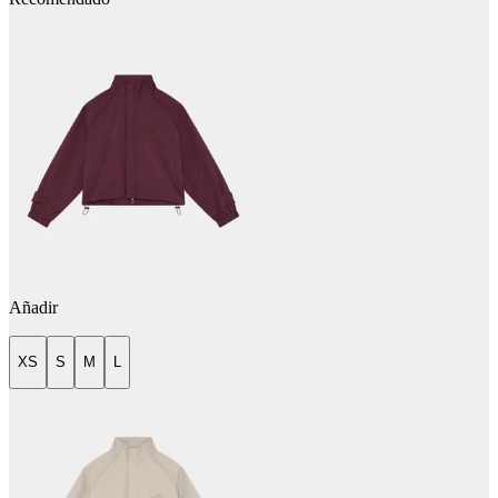
Añadir
XS
S
M
L