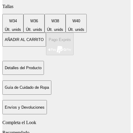
Tallas
W34
W36
W38
W40
Últ. unids
Últ. unids
Últ. unids
Últ. unids
AÑADIR AL CARRITO
Pago Exprés
Detalles del Producto
Guía de Cuidado de Ropa
Envíos y Devoluciones
Completa el Look
Recomendado