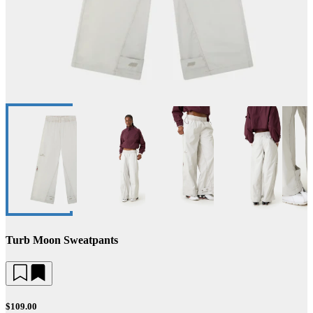
Turb Moon Sweatpants
$109.00