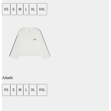
XS
S
M
L
XL
XXL
Añadir
XS
S
M
L
XL
XXL