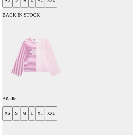
XS
S
M
L
XL
XXL
BACK IN STOCK
Añadir
XS
S
M
L
XL
XXL