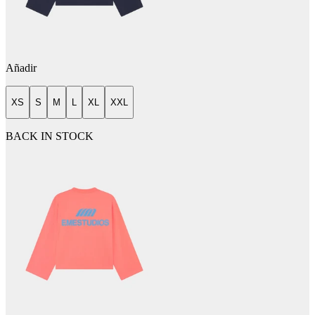
Añadir
XS
S
M
L
XL
XXL
BACK IN STOCK