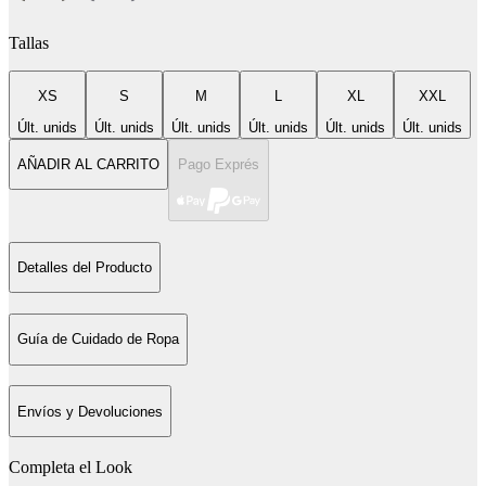
Tallas
XS
S
M
L
XL
XXL
Últ. unids
Últ. unids
Últ. unids
Últ. unids
Últ. unids
Últ. unids
AÑADIR AL CARRITO
Pago Exprés
Detalles del Producto
Guía de Cuidado de Ropa
Envíos y Devoluciones
Completa el Look