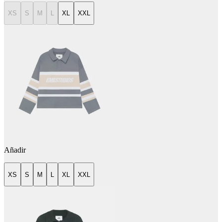
XS
S
M
L
XL
XXL
Añadir
XS
S
M
L
XL
XXL