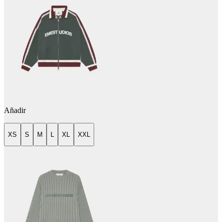
Añadir
XS
S
M
L
XL
XXL