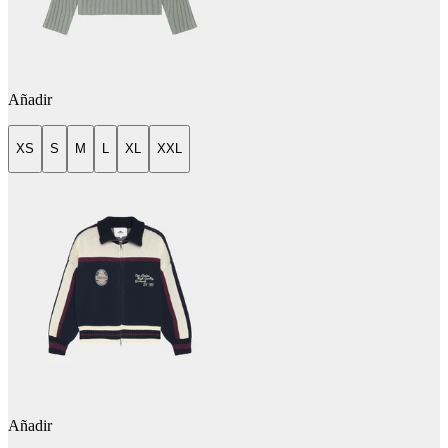
Añadir
XS
S
M
L
XL
XXL
Añadir