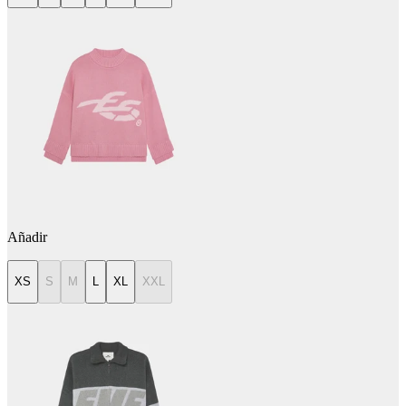
Añadir
XS
S
M
L
XL
XXL