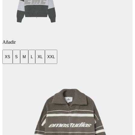
Añadir
XS
S
M
L
XL
XXL