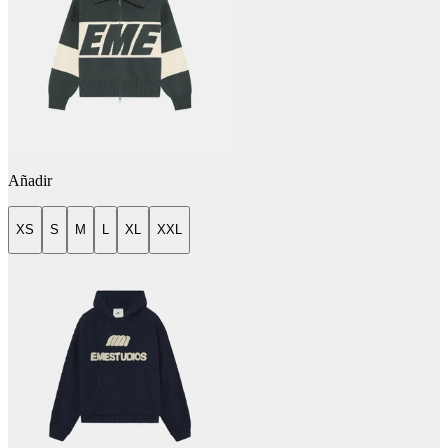
Añadir
XS
S
M
L
XL
XXL