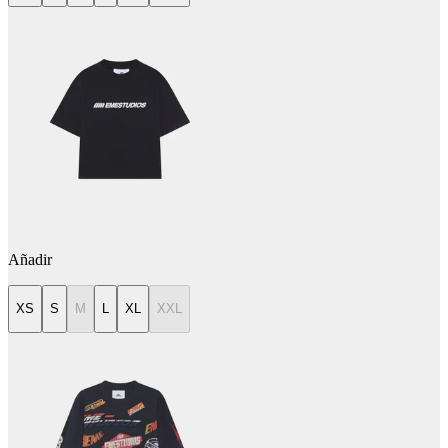
Añadir
XS
S
M
L
XL
XXL