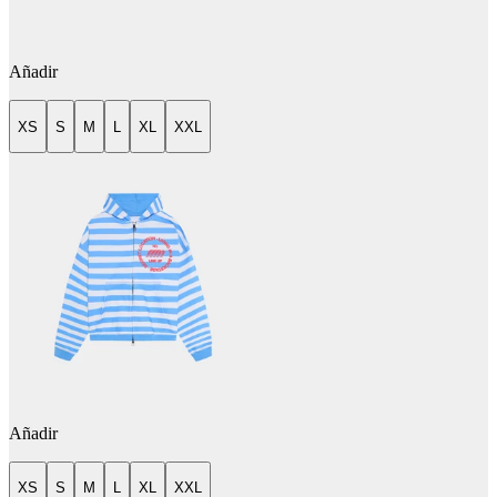
Añadir
XS
S
M
L
XL
XXL
Añadir
XS
S
M
L
XL
XXL