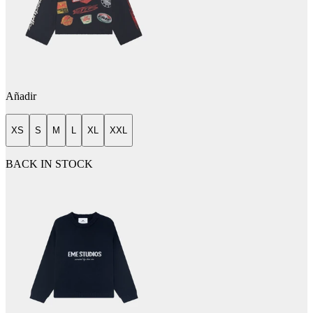
Añadir
XS
S
M
L
XL
XXL
BACK IN STOCK