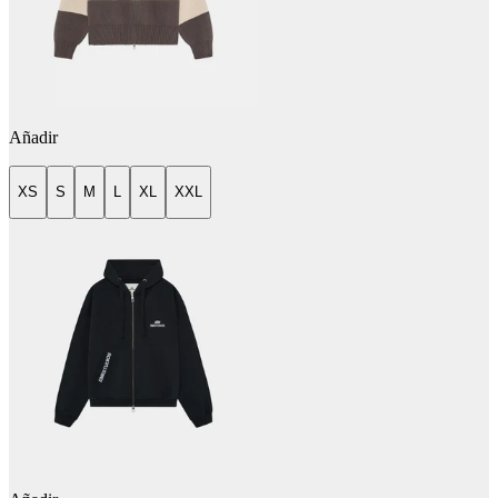
Añadir
XS
S
M
L
XL
XXL