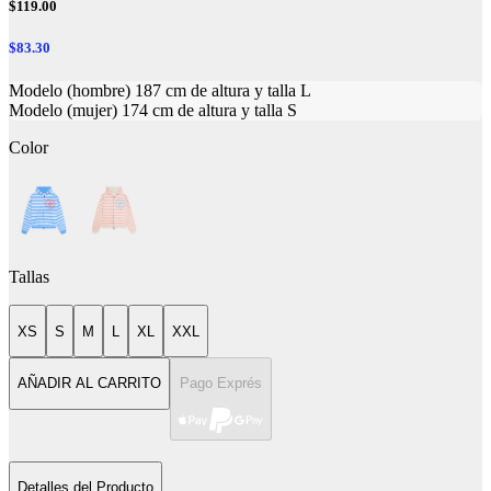
$119.00
$83.30
Modelo (hombre) 187 cm de altura y talla L
Modelo (mujer) 174 cm de altura y talla S
Color
Tallas
XS
S
M
L
XL
XXL
AÑADIR AL CARRITO
Pago Exprés
Detalles del Producto