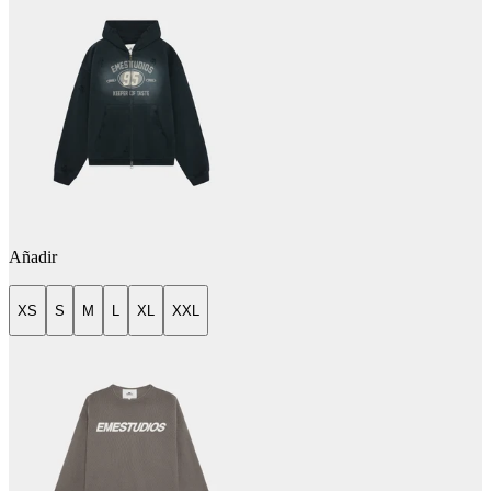
Añadir
XS
S
M
L
XL
XXL