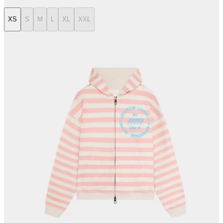
XS
S
M
L
XL
XXL