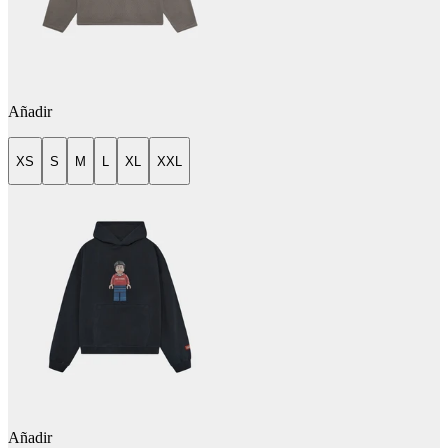
Añadir
XS
S
M
L
XL
XXL
Añadir