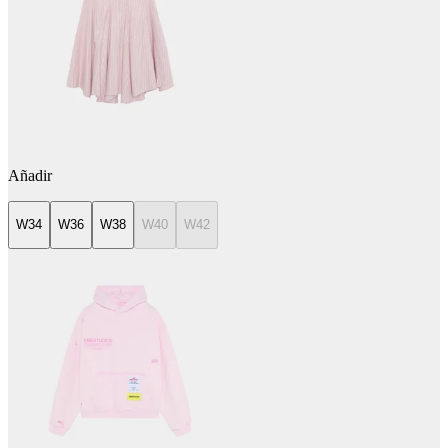
Añadir
W34
W36
W38
W40
W42