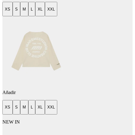
XS
S
M
L
XL
XXL
Añadir
XS
S
M
L
XL
XXL
NEW IN