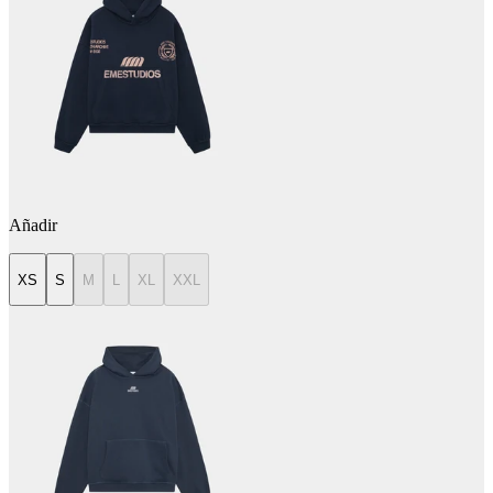
Añadir
XS
S
M
L
XL
XXL