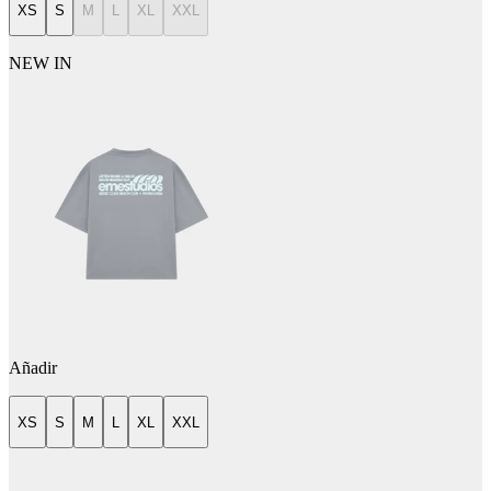
XS
S
M
L
XL
XXL
NEW IN
Añadir
XS
S
M
L
XL
XXL