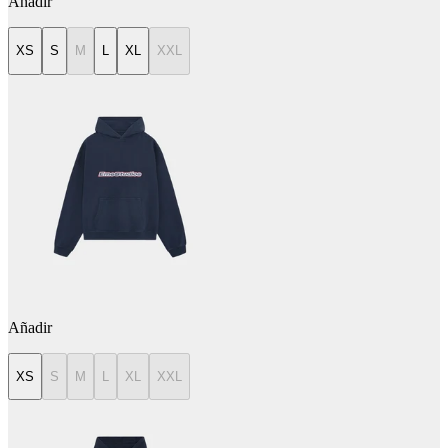
Añadir
XS
S
M
L
XL
XXL
Añadir
XS
S
M
L
XL
XXL