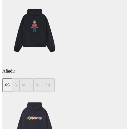
Añadir
XS
S
M
L
XL
XXL