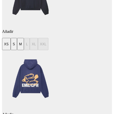
Añadir
XS
S
M
L
XL
XXL