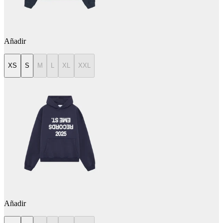
Añadir
XS
S
M
L
XL
XXL
Añadir