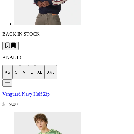
BACK IN STOCK
AÑADIR
XS
S
M
L
XL
XXL
Vanguard Navy Half Zip
$119.00