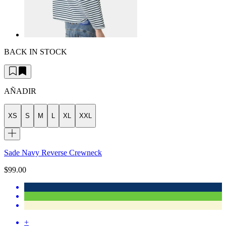
BACK IN STOCK
AÑADIR
XS
S
M
L
XL
XXL
Sade Navy Reverse Crewneck
$99.00
+