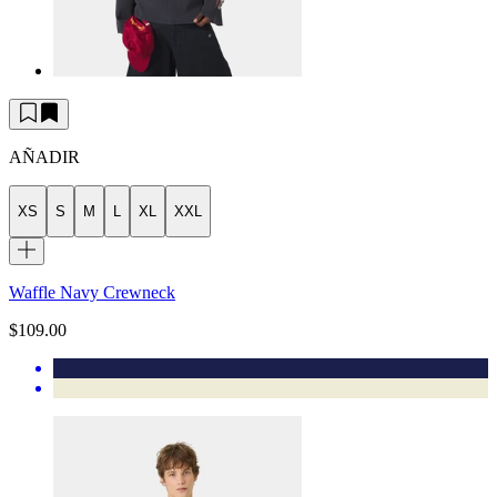
AÑADIR
XS
S
M
L
XL
XXL
Waffle Navy Crewneck
$109.00