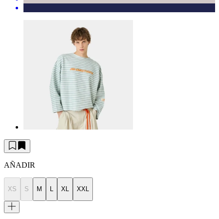
AÑADIR
XS
S
M
L
XL
XXL