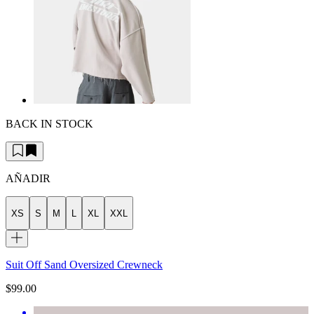
BACK IN STOCK
AÑADIR
XS
S
M
L
XL
XXL
Suit Off Sand Oversized Crewneck
$99.00