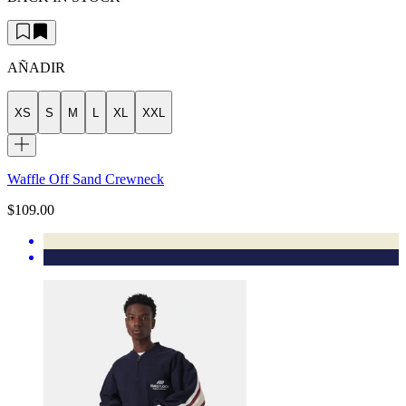
AÑADIR
XS
S
M
L
XL
XXL
Waffle Off Sand Crewneck
$109.00