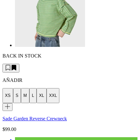
BACK IN STOCK
AÑADIR
XS
S
M
L
XL
XXL
Sade Garden Reverse Crewneck
$99.00