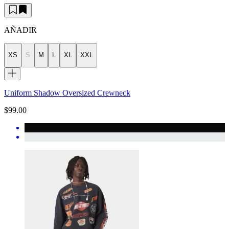
AÑADIR
XS
S
M
L
XL
XXL
Uniform Shadow Oversized Crewneck
$99.00