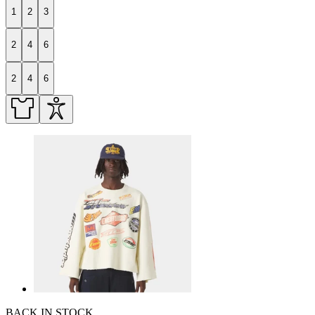
1
2
3
2
4
6
2
4
6
BACK IN STOCK