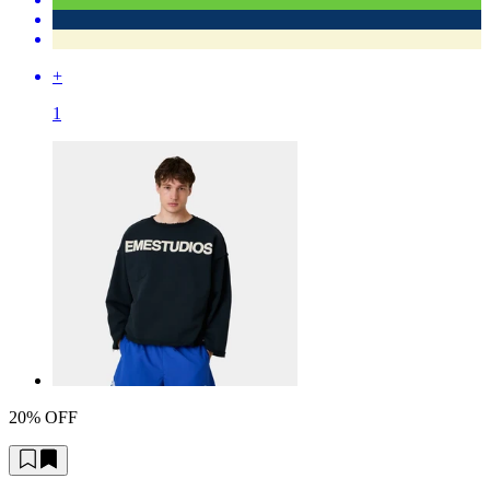
+
1
20% OFF