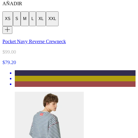
AÑADIR
XS
S
M
L
XL
XXL
Pocket Navy Reverse Crewneck
$99.00
$79.20