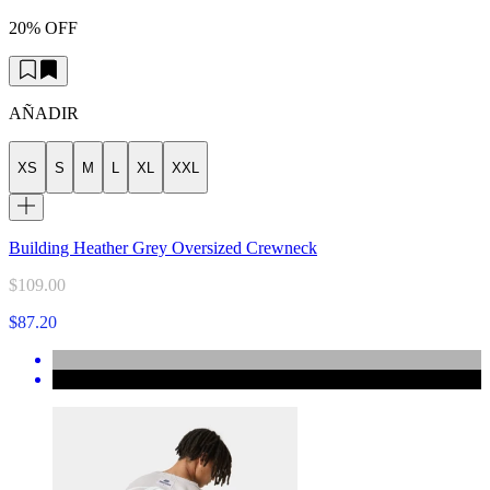
20% OFF
AÑADIR
XS
S
M
L
XL
XXL
Building Heather Grey Oversized Crewneck
$109.00
$87.20