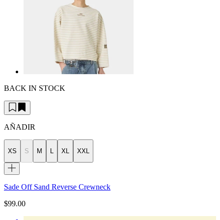
BACK IN STOCK
AÑADIR
XS
S
M
L
XL
XXL
Sade Off Sand Reverse Crewneck
$99.00