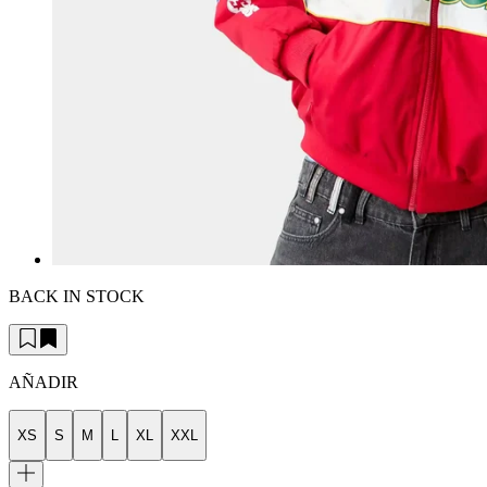
BACK IN STOCK
AÑADIR
XS
S
M
L
XL
XXL