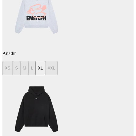
Añadir
XS
S
M
L
XL
XXL