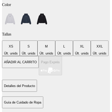
Color
Tallas
XS
S
M
L
XL
XXL
Últ. unids
Últ. unids
Últ. unids
Últ. unids
Últ. unids
Últ. unids
AÑADIR AL CARRITO
Pago Exprés
Detalles del Producto
Guía de Cuidado de Ropa