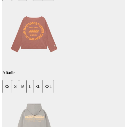
Añadir
XS
S
M
L
XL
XXL