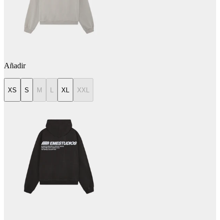
Añadir
XS
S
M
L
XL
XXL