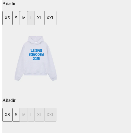
Añadir
XS
S
M
L
XL
XXL
Añadir
XS
S
M
L
XL
XXL