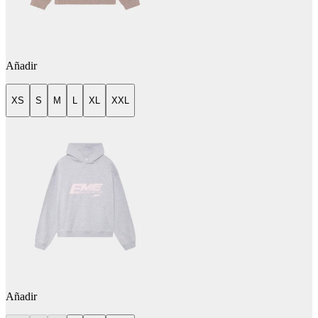
Añadir
XS
S
M
L
XL
XXL
Añadir