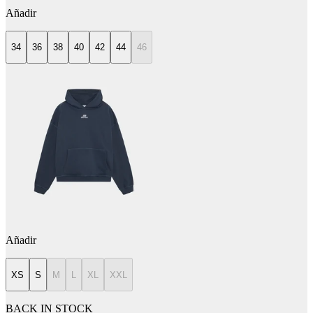
Añadir
34
36
38
40
42
44
46
Añadir
XS
S
M
L
XL
XXL
BACK IN STOCK