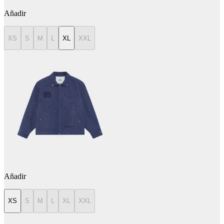
Añadir
XS
S
M
L
XL
XXL
Añadir
XS
S
M
L
XL
XXL