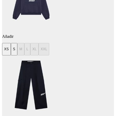
Añadir
XS
S
M
L
XL
XXL