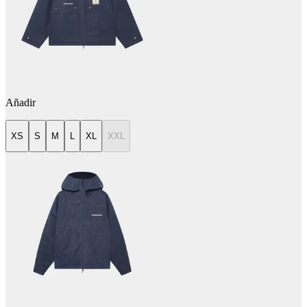
Añadir
XS
S
M
L
XL
XXL