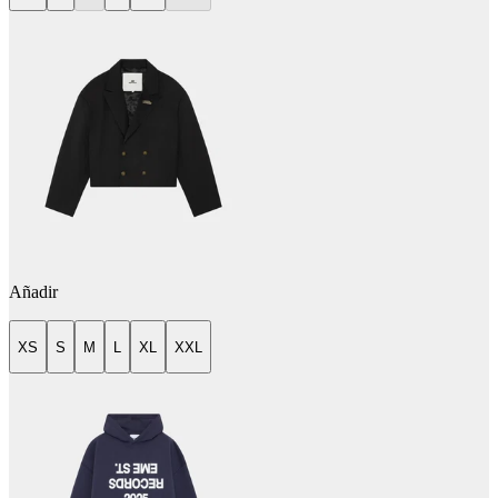
Añadir
XS
S
M
L
XL
XXL