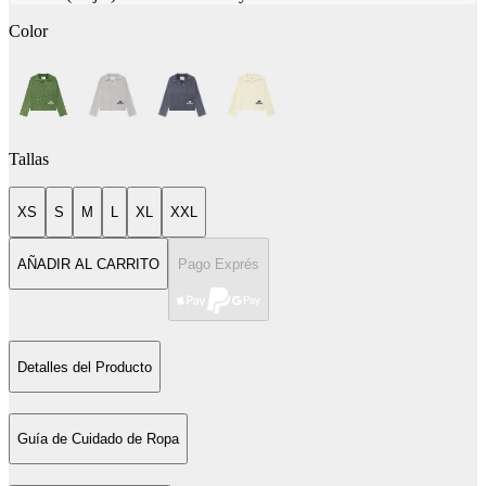
Color
Tallas
XS
S
M
L
XL
XXL
AÑADIR AL CARRITO
Pago Exprés
Detalles del Producto
Guía de Cuidado de Ropa