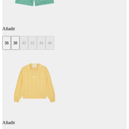
Añadir
36
38
40
42
44
46
Añadir