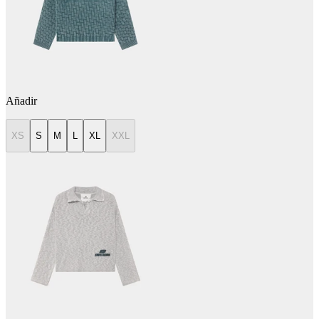
Añadir
XS
S
M
L
XL
XXL