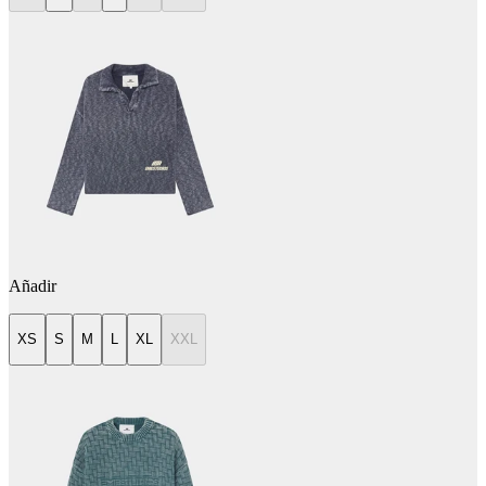
Añadir
XS
S
M
L
XL
XXL