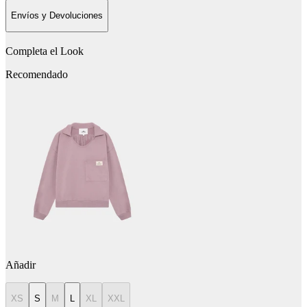
Envíos y Devoluciones
Completa el Look
Recomendado
Añadir
XS
S
M
L
XL
XXL