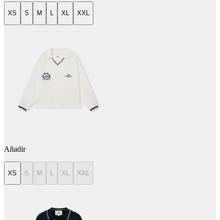
XS
S
M
L
XL
XXL
Añadir
XS
S
M
L
XL
XXL