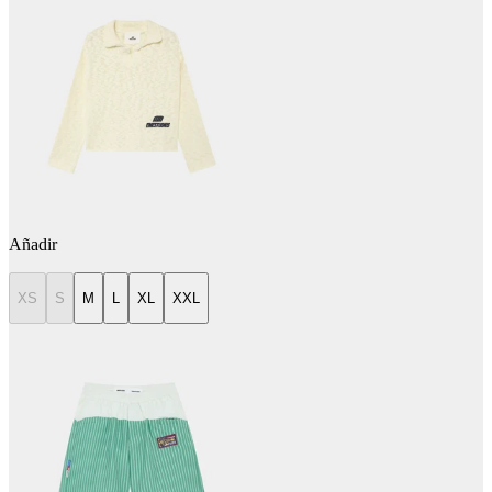
Añadir
XS
S
M
L
XL
XXL