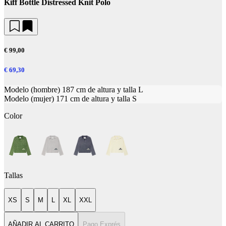
Kiff Bottle Distressed Knit Polo
€ 99,00
€ 69,30
Modelo (hombre) 187 cm de altura y talla L
Modelo (mujer) 171 cm de altura y talla S
Color
Tallas
XS
S
M
L
XL
XXL
AÑADIR AL CARRITO
Pago Exprés