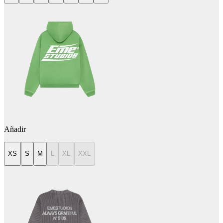
Añadir
XS
S
M
L
XL
XXL