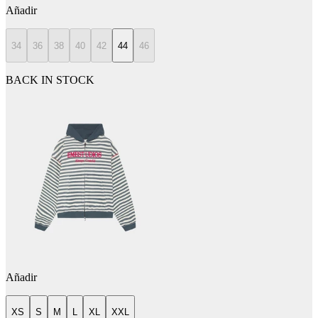
Añadir
34
36
38
40
42
44
46
BACK IN STOCK
Añadir
XS
S
M
L
XL
XXL