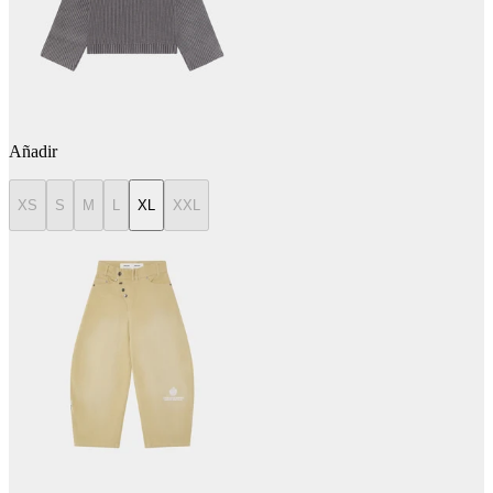
Añadir
XS
S
M
L
XL
XXL