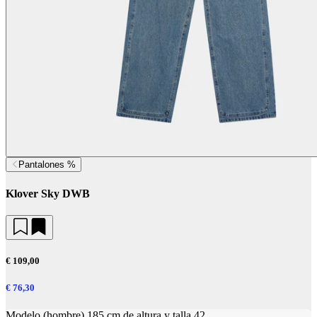
Pantalones %
Klover Sky DWB
€ 109,00
€ 76,30
Modelo (hombre) 185 cm de altura y talla 42