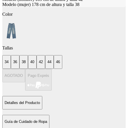
Modelo (mujer) 178 cm de altura y talla 38
Color
Tallas
34
36
38
40
42
44
46
AGOTADO
Pago Exprés
Detalles del Producto
Guía de Cuidado de Ropa