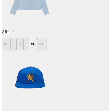
Añadir
XS
S
M
L
XL
XXL