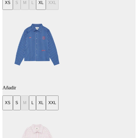
XS
S
M
L
XL
XXL
Añadir
XS
S
M
L
XL
XXL