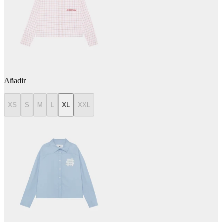
Añadir
XS
S
M
L
XL
XXL