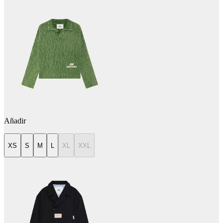
Añadir
XS
S
M
L
XL
XXL