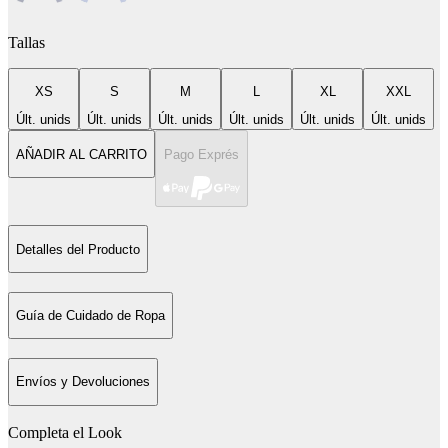
Tallas
XS
S
M
L
XL
XXL
Últ. unids
Últ. unids
Últ. unids
Últ. unids
Últ. unids
Últ. unids
AÑADIR AL CARRITO
Pago Exprés
Detalles del Producto
Guía de Cuidado de Ropa
Envíos y Devoluciones
Completa el Look