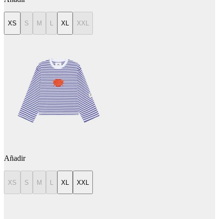
XS
S
M
L
XL
XXL
Añadir
XS
S
M
L
XL
XXL