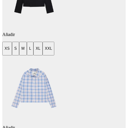
Añadir
XS
S
M
L
XL
XXL
Añadir