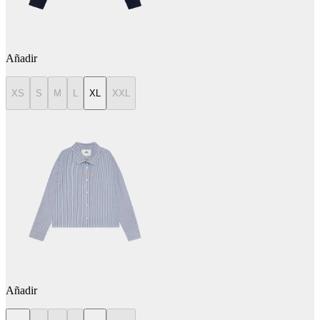
Añadir
XS
S
M
L
XL
XXL
Añadir